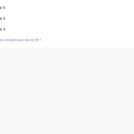
e 5
e 4
e 3
s créatrices de la VF !
e 2
e 1
e Mektoub My Love arrive enfin ! Rencontre avec Shaïn Boumedine et Sal
i : après Toni en famille
elle réalise le bouleversant Dites lui que je l'aime
ais ! Rencontre autour de Vie privée de Rebecca Zlotowski
 de Marguerite, Grave... Rencontre avec Ella Rumpf
 Les Rêveurs, un film intime sur la santé mentale