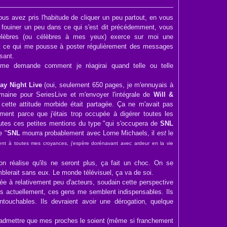
s avez pris l'habitude de cliquer un peu partout, en vous
 fouiner un peu dans ce qui s'est dit précédemment, vous
lèbres (ou célèbres à mes yeux) exerce sur moi une
st ce qui me pousse à poster régulièrement des messages
sant
.
me demande comment je réagirai quand telle ou telle
ay Night Live
(oui, seulement 650 pages, je m'ennuyais à
emaine pour SeriesLive et m'envoyer l'intégrale de
Will &
e cette attitude morbide était partagée. Ça ne m'avait pas
ement parce que j'étais trop occupée à digérer toutes les
toutes ces petites mentions du type "qui s'occupera de
SNL
e "
SNL
mourra probablement avec Lorne Michaels, il
est
le
ent à toutes mes croyances, j'espère dorénavant avec ardeur en la vie
 réalise qu'ils ne seront plus, ça fait un choc. On se
lerait sans eux. Le monde télévisuel, ça va de soi.
hée à relativement peu d'acteurs, soudain cette perspective
 pas actuellement, ces gens me semblent indispensables. Ils
intouchables. Ils devraient avoir une dérogation, quelque
x admettre que mes proches le soient (même si franchement