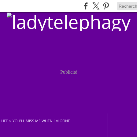
Publicité
 LIFE
>
YOU'LL MISS ME WHEN I'M GONE