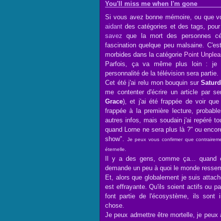
You'll miss me when I'm gone
Si vous avez bonne mémoire, ou que vou
aidant
des catégories et des tags, pour
savez
que la mort des personnes cé
fascination quelque peu malsaine. C'e
morbides dans la catégorie
Point Unplea
Parfois, ça va même plus loin : je 
personnalité de la télévision sera partie.
Cet été j'ai relu mon bouquin sur
Saturd
me contenter d'écrire un article par s
Grac
e
), et j'ai été frappée de voir qu
frappée à la première lecture, probabl
autres infos, mais soudain j'ai repéré 
quand Lorne ne sera plus là ?" ou encor
show".
Je peux vous confirmer que contrairem
éternelle.
Il y a des gens, comme ça... quand on
demande un peu à quoi le monde ressemb
Et, alors que globalement je suis attac
est effrayante. Qu'ils soient actifs ou
font partie de l'écosystème, ils sont 
chose.
Je peux admettre être mortelle, je peu