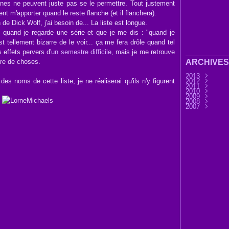
nnes ne peuvent juste pas se le permettre. Tout justement
nt m'apporter quand le reste flanche (et il flanchera).
 de Dick Wolf, j'ai besoin de... La liste est longue.
t quand je regarde une série et que je me dis : "quand je
t tellement bizarre de le voir... ça me fera drôle quand tel
s effets pervers d'
un semestre difficile
, mais je me retrouve
nre de choses.
ARCHIVES
2013
t des noms de cette liste, je ne réaliserai qu'ils n'y figurent
2012
Septembre
2011
Août
Décembre
(9)
2010
Juillet
Novembre
Décembre
(7)
2009
Juin
Octobre
Novembre
Décembre
(32)
(3
2008
Mai
Septembre
Octobre
Novembre
Décembre
(6)
(3
2007
Avril
Août
Septembre
Octobre
Novembre
Décembre
(11)
(25)
(4
Mars
Juillet
Août
Septembre
Octobre
Novembre
Novembre
(30)
(7)
(13)
(2
Février
Juin
Juillet
Août
Septembre
Octobre
Octobre
(45)
(76)
(33)
(28
(3
(11
Janvier
Mai
Juin
Juillet
Août
Septembre
Septembre
(37)
(15)
(37)
(44)
(31
Avril
Mai
Juin
Juillet
Août
Août
(14)
(33)
(36)
(28)
(1)
(45)
Mars
Avril
Mai
Juin
Juillet
Juillet
(32)
(58)
(33)
(41)
(25)
(17)
Février
Mars
Avril
Mai
Juin
Juin
(56)
(21)
(24)
(32)
(9)
(37
Janvier
Février
Mars
Avril
Mai
Avril
(12)
(51)
(6)
(34)
(8)
(41
Janvier
Février
Mars
Avril
Mars
(1)
(12)
(18)
(29
(32
Janvier
Février
Février
(14
(22
(32
Janvier
Janvier
(60
(54