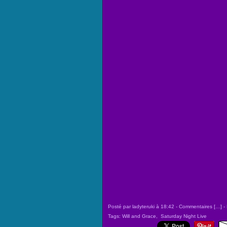
Posté par ladyteruki à 18:42 -
Commentaires [
…
]
- 
Tags:
Will and Grace
,
Saturday Night Live