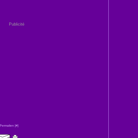
Publicité
Permalien [
#
]