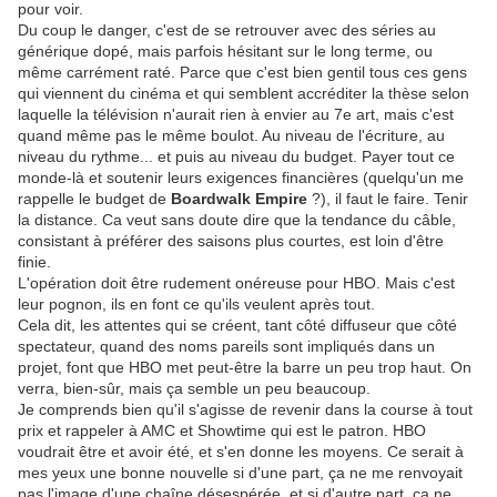
pour voir.
Du coup le danger, c'est de se retrouver avec des séries au
générique dopé, mais parfois hésitant sur le long terme, ou
même carrément raté. Parce que c'est bien gentil tous ces gens
qui viennent du cinéma et qui semblent accréditer la thèse selon
laquelle la télévision n'aurait rien à envier au 7e art, mais c'est
quand même pas le même boulot. Au niveau de l'écriture, au
niveau du rythme... et puis au niveau du budget. Payer tout ce
monde-là et soutenir leurs exigences financières (quelqu'un me
rappelle le budget de
Boardwalk Empire
?), il faut le faire. Tenir
la distance. Ca veut sans doute dire que la tendance du câble,
consistant à préférer des saisons plus courtes, est loin d'être
finie.
L'opération doit être rudement onéreuse pour HBO. Mais c'est
leur pognon, ils en font ce qu'ils veulent après tout.
Cela dit, les attentes qui se créent, tant côté diffuseur que côté
spectateur, quand des noms pareils sont impliqués dans un
projet, font que HBO met peut-être la barre un peu trop haut. On
verra, bien-sûr, mais ça semble un peu beaucoup.
Je comprends bien qu'il s'agisse de revenir dans la course à tout
prix et rappeler à AMC et Showtime qui est le patron. HBO
voudrait être et avoir été, et s'en donne les moyens. Ce serait à
mes yeux une bonne nouvelle si d'une part, ça ne me renvoyait
pas l'image d'une chaîne désespérée, et si d'autre part, ça ne