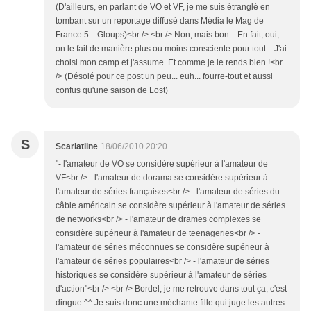
(D'ailleurs, en parlant de VO et VF, je me suis étranglé en
tombant sur un reportage diffusé dans Média le Mag de
France 5... Gloups)<br /> <br /> Non, mais bon... En fait, oui,
on le fait de manière plus ou moins consciente pour tout... J'ai
choisi mon camp et j'assume. Et comme je le rends bien !<br
/> (Désolé pour ce post un peu... euh... fourre-tout et aussi
confus qu'une saison de Lost)
S
Scarlatiine
18/06/2010 20:20
"- l'amateur de VO se considère supérieur à l'amateur de
VF<br /> - l'amateur de dorama se considère supérieur à
l'amateur de séries françaises<br /> - l'amateur de séries du
câble américain se considère supérieur à l'amateur de séries
de networks<br /> - l'amateur de drames complexes se
considère supérieur à l'amateur de teenageries<br /> -
l'amateur de séries méconnues se considère supérieur à
l'amateur de séries populaires<br /> - l'amateur de séries
historiques se considère supérieur à l'amateur de séries
d'action"<br /> <br /> Bordel, je me retrouve dans tout ça, c'est
dingue ^^ Je suis donc une méchante fille qui juge les autres