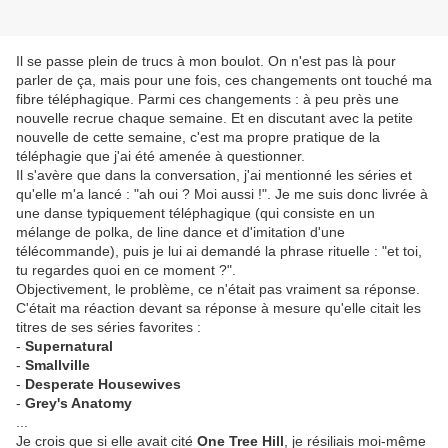
Il se passe plein de trucs à mon boulot. On n'est pas là pour
parler de ça, mais pour une fois, ces changements ont touché ma
fibre téléphagique. Parmi ces changements : à peu près une
nouvelle recrue chaque semaine. Et en discutant avec la petite
nouvelle de cette semaine, c'est ma propre pratique de la
téléphagie que j'ai été amenée à questionner.
Il s'avère que dans la conversation, j'ai mentionné les séries et
qu'elle m'a lancé : "ah oui ? Moi aussi !". Je me suis donc livrée à
une danse typiquement téléphagique (qui consiste en un
mélange de polka, de line dance et d'imitation d'une
télécommande), puis je lui ai demandé la phrase rituelle : "et toi,
tu regardes quoi en ce moment ?".
Objectivement, le problème, ce n'était pas vraiment sa réponse.
C'était ma réaction devant sa réponse à mesure qu'elle citait les
titres de ses séries favorites :
-
Supernatural
-
Smallville
-
Desperate Housewives
-
Grey's Anatomy
...
Je crois que si elle avait cité
One Tree Hill
, je résiliais moi-même