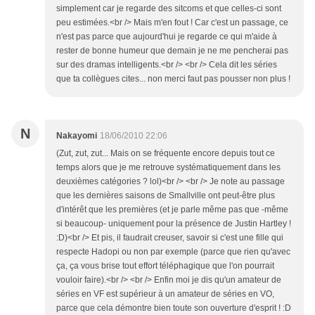
simplement car je regarde des sitcoms et que celles-ci sont
peu estimées.<br /> Mais m'en fout ! Car c'est un passage, ce
n'est pas parce que aujourd'hui je regarde ce qui m'aide à
rester de bonne humeur que demain je ne me pencherai pas
sur des dramas intelligents.<br /> <br /> Cela dit les séries
que ta collègues cites... non merci faut pas pousser non plus !
N
Nakayomi
18/06/2010 22:06
(Zut, zut, zut... Mais on se fréquente encore depuis tout ce
temps alors que je me retrouve systématiquement dans les
deuxièmes catégories ? lol)<br /> <br /> Je note au passage
que les dernières saisons de Smallville ont peut-être plus
d'intérêt que les premières (et je parle même pas que -même
si beaucoup- uniquement pour la présence de Justin Hartley !
:D)<br /> Et pis, il faudrait creuser, savoir si c'est une fille qui
respecte Hadopi ou non par exemple (parce que rien qu'avec
ça, ça vous brise tout effort téléphagique que l'on pourrait
vouloir faire).<br /> <br /> Enfin moi je dis qu'un amateur de
séries en VF est supérieur à un amateur de séries en VO,
parce que cela démontre bien toute son ouverture d'esprit ! :D