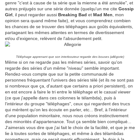
genre "c'est à cause de ta série que la mienne a été annulée", et
autres préjugés sur une série donnée (quelqu'un me cite
Gossip
Girl
, il peut regarder aussi
Breaking Bad
et
Mad Men
, mon
opinion sera quand même faite), et vous comprendrez combien
les chances de se trouver des téléphages aux goûts équivalents,
partageant les mêmes attentes en termes de divertissement
et/ou d'exigence, relèvent de l'absurdement petit.
Téléphage apprenant que son interlocuteur regarde des bouses (allégorie)
Même si on ne regarde pas les mêmes séries, savoir qu'on
regarde des séries d'un même "niveau" semble important.
Rendez-vous compte que sur la petite communauté de
personnes fréquentant l'univers des séries télé (et ils ne sont pas
si nombreux que ça, d'autant que certains a priori persistent), on
en est encore à faire le tri entre le téléphage et le casual viewer
(ce que j'appelle dans ces colonnes le télambda), puis à
l'intérieur du groupe "téléphages", ceux qui regardent des trucs
qui méritent qu'on les écoute en parler, etc... Bref, à l'intérieur
d'une population minoritaire, nous nous créons instinctivement
des minorités d'appartenance. Tout ça semble bien compliqué...
J'aimerais vous dire que j'ai fait le choix de la facilité, et que je me
lie à toutes sortes de téléphages, et même à des télambdas
prometteurs, mais ce serait mentir effrontément. Je dois à la