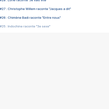
28 : Lorie raconte "Je vais vite"
#27 : Christophe Willem raconte "Jacques a dit"
#26 : Chimène Badi raconte "Entre nous"
#25 : Indochine raconte "3e sexe"
#24 : Zaho raconte "C'est chelou"
#23 : Patrick Bruel raconte "Au café des délices"
#22 : Kyo raconte "Le chemin"
#21 : Nolwenn Leroy raconte "Cassé"
#20 : Patrick Hernandez raconte "Born to be alive"
#19 : Lorie raconte "Près de moi"
#18 : Michael Jones raconte "A nos actes manqués" (avec Jean-Jacque
#17 : Khaled raconte "Aïcha"
#16 : Corneille raconte "Parce qu'on vient de loin"