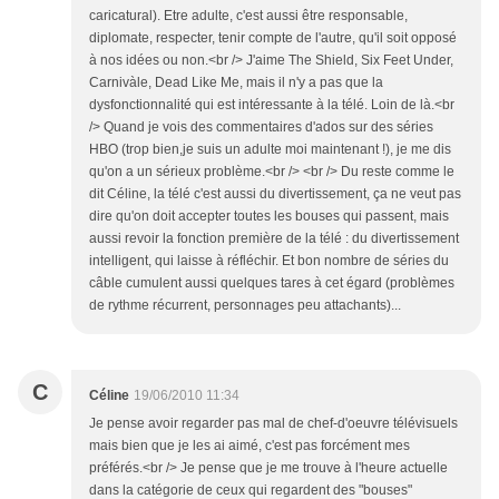
caricatural). Etre adulte, c'est aussi être responsable,
diplomate, respecter, tenir compte de l'autre, qu'il soit opposé
à nos idées ou non.<br /> J'aime The Shield, Six Feet Under,
Carnivàle, Dead Like Me, mais il n'y a pas que la
dysfonctionnalité qui est intéressante à la télé. Loin de là.<br
/> Quand je vois des commentaires d'ados sur des séries
HBO (trop bien,je suis un adulte moi maintenant !), je me dis
qu'on a un sérieux problème.<br /> <br /> Du reste comme le
dit Céline, la télé c'est aussi du divertissement, ça ne veut pas
dire qu'on doit accepter toutes les bouses qui passent, mais
aussi revoir la fonction première de la télé : du divertissement
intelligent, qui laisse à réfléchir. Et bon nombre de séries du
câble cumulent aussi quelques tares à cet égard (problèmes
de rythme récurrent, personnages peu attachants)...
C
Céline
19/06/2010 11:34
Je pense avoir regarder pas mal de chef-d'oeuvre télévisuels
mais bien que je les ai aimé, c'est pas forcément mes
préférés.<br /> Je pense que je me trouve à l'heure actuelle
dans la catégorie de ceux qui regardent des "bouses"