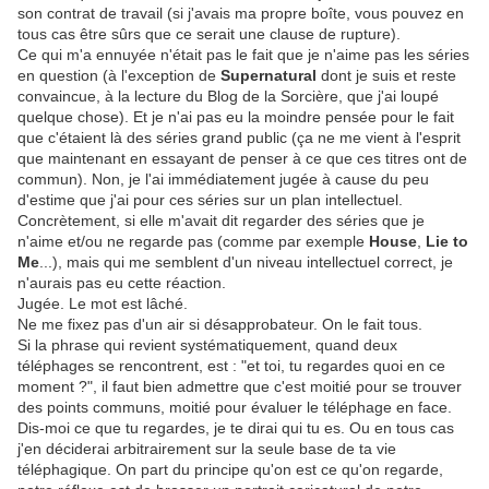
son contrat de travail (si j'avais ma propre boîte, vous pouvez en
tous cas être sûrs que ce serait une clause de rupture).
Ce qui m'a ennuyée n'était pas le fait que je n'aime pas les séries
en question (à l'exception de
Supernatural
dont je suis et reste
convaincue, à la lecture du Blog de la Sorcière, que j'ai loupé
quelque chose). Et je n'ai pas eu la moindre pensée pour le fait
que c'étaient là des séries grand public (ça ne me vient à l'esprit
que maintenant en essayant de penser à ce que ces titres ont de
commun). Non, je l'ai immédiatement jugée à cause du peu
d'estime que j'ai pour ces séries sur un plan intellectuel.
Concrètement, si elle m'avait dit regarder des séries que je
n'aime et/ou ne regarde pas (comme par exemple
House
,
Lie to
Me
...), mais qui me semblent d'un niveau intellectuel correct, je
n'aurais pas eu cette réaction.
Jugée. Le mot est lâché.
Ne me fixez pas d'un air si désapprobateur. On le fait tous.
Si la phrase qui revient systématiquement, quand deux
téléphages se rencontrent, est : "et toi, tu regardes quoi en ce
moment ?", il faut bien admettre que c'est moitié pour se trouver
des points communs, moitié pour évaluer le téléphage en face.
Dis-moi ce que tu regardes, je te dirai qui tu es. Ou en tous cas
j'en déciderai arbitrairement sur la seule base de ta vie
téléphagique. On part du principe qu'on est ce qu'on regarde,