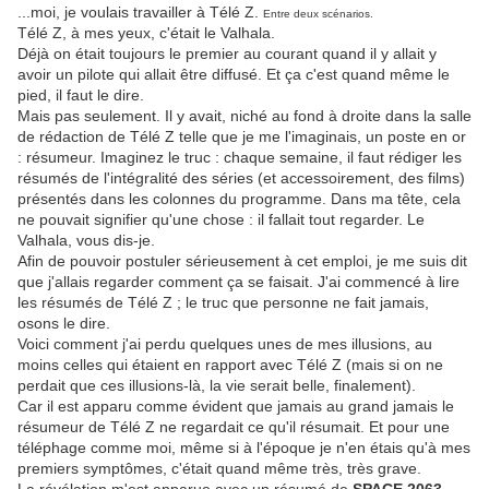
...moi, je voulais travailler à Télé Z.
Entre deux scénarios.
Télé Z, à mes yeux, c'était le Valhala.
Déjà on était toujours le premier au courant quand il y allait y
avoir un pilote qui allait être diffusé. Et ça c'est quand même le
pied, il faut le dire.
Mais pas seulement. Il y avait, niché au fond à droite dans la salle
de rédaction de Télé Z telle que je me l'imaginais, un poste en or
: résumeur. Imaginez le truc : chaque semaine, il faut rédiger les
résumés de l'intégralité des séries (et accessoirement, des films)
présentés dans les colonnes du programme. Dans ma tête, cela
ne pouvait signifier qu'une chose : il fallait tout regarder. Le
Valhala, vous dis-je.
Afin de pouvoir postuler sérieusement à cet emploi, je me suis dit
que j'allais regarder comment ça se faisait. J'ai commencé à lire
les résumés de Télé Z ; le truc que personne ne fait jamais,
osons le dire.
Voici comment j'ai perdu quelques unes de mes illusions, au
moins celles qui étaient en rapport avec Télé Z (mais si on ne
perdait que ces illusions-là, la vie serait belle, finalement).
Car il est apparu comme évident que jamais au grand jamais le
résumeur de Télé Z ne regardait ce qu'il résumait. Et pour une
téléphage comme moi, même si à l'époque je n'en étais qu'à mes
premiers symptômes, c'était quand même très, très grave.