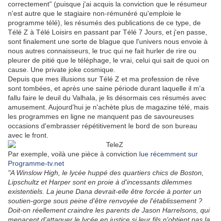
correctement" (puisque j'ai acquis la conviction que le résumeur
n'est autre que le stagiaire non-rémunéré qu'emploie le
programme télé), les résumés des publications de ce type, de
Télé Z à Télé Loisirs en passant par Télé 7 Jours, et j'en passe,
sont finalement une sorte de blague que l'univers nous envoie à
nous autres connaisseurs, le truc qui ne fait hurler de rire ou
pleurer de pitié que le téléphage, le vrai, celui qui sait de quoi on
cause. Une private joke cosmique.
Depuis que mes illusions sur Télé Z et ma profession de rêve
sont tombées, et après une saine période durant laquelle il m'a
fallu faire le deuil du Valhala, je lis désormais ces résumés avec
amusement. Aujourd'hui je n'achète plus de magazine télé, mais
les programmes en ligne ne manquent pas de savoureuses
occasions d'embrasser répétitivement le bord de son bureau
avec le front.
Par exemple, voilà une pièce à conviction
lue récemment sur
Programme-tv.net
"A Winslow High, le lycée huppé des quartiers chics de Boston,
Lipschultz et Harper sont en proie à d'incessants dilemmes
existentiels. La jeune Dana devrait-elle être forcée à porter un
soutien-gorge sous peine d'être renvoyée de l'établissement ?
Doit-on réellement craindre les parents de Jason Harrelsons, qui
menacent d'attaquer le lycée en justice si leur fils n'obtient pas la