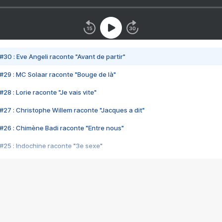
#30 : Eve Angeli raconte "Avant de partir"
#29 : MC Solaar raconte "Bouge de là"
28 : Lorie raconte "Je vais vite"
#27 : Christophe Willem raconte "Jacques a dit"
#26 : Chimène Badi raconte "Entre nous"
#25 : Indochine raconte "3e sexe"
#24 : Zaho raconte "C'est chelou"
#23 : Patrick Bruel raconte "Au café des délices"
#22 : Kyo raconte "Le chemin"
#21 : Nolwenn Leroy raconte "Cassé"