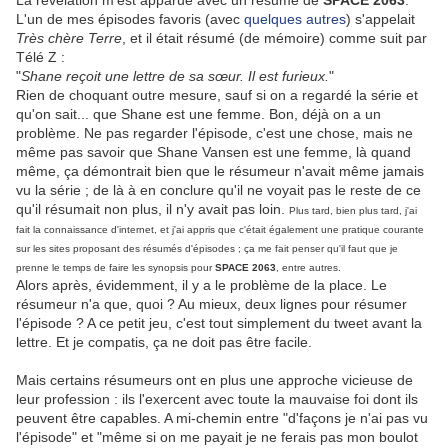
La révélation m'est apparue avec un résumé de
SPACE 2063
.
L'un de mes épisodes favoris (avec
quelques autres
) s'appelait
Très chère Terre
, et il était résumé (de mémoire) comme suit par
Télé Z :
"
Shane reçoit une lettre de sa sœur. Il est furieux.
"
Rien de choquant outre mesure, sauf si on a regardé la série et
qu'on sait... que Shane est une femme. Bon, déjà on a un
problème. Ne pas regarder l'épisode, c'est une chose, mais ne
même pas savoir que Shane Vansen est une femme, là quand
même, ça démontrait bien que le résumeur n'avait même jamais
vu la série ; de là à en conclure qu'il ne voyait pas le reste de ce
qu'il résumait non plus, il n'y avait pas loin.
Plus tard, bien plus tard, j'ai
fait la connaissance d'internet, et j'ai appris que c'était également une pratique courante
sur les sites proposant des résumés d'épisodes ; ça me fait penser qu'il faut que je
prenne le temps de faire les synopsis pour
SPACE 2063
, entre autres.
Alors après, évidemment, il y a le problème de la place. Le
résumeur n'a que, quoi ? Au mieux, deux lignes pour résumer
l'épisode ? A ce petit jeu, c'est tout simplement du tweet avant la
lettre. Et je compatis, ça ne doit pas être facile.
Mais certains résumeurs ont en plus une approche vicieuse de
leur profession : ils l'exercent avec toute la mauvaise foi dont ils
peuvent être capables. A mi-chemin entre "d'façons je n'ai pas vu
l'épisode" et "même si on me payait je ne ferais pas mon boulot