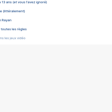
 a 13 ans (et vous l'avez ignoré)
e (littéralement)
im Rayan
 toutes les règles
s les jeux vidéo
us choquant de Rockstar ? - Le scandale BULLY
e plus moche de Steam
du RÊVE tourne au CAUCHEMAR
pendant 8 heures
it… à tort
umiliés par un jeu vidéo
ire - Final Fantasy 8
ti un empire - Age of Empires