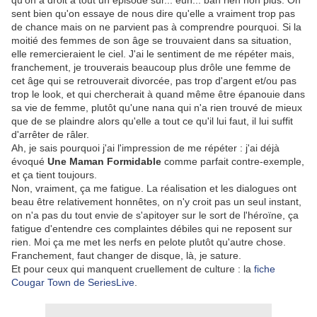
qu'on a droit à tout un épisode sur... euh... bah rien non plus. On
sent bien qu'on essaye de nous dire qu'elle a vraiment trop pas
de chance mais on ne parvient pas à comprendre pourquoi. Si la
moitié des femmes de son âge se trouvaient dans sa situation,
elle remercieraient le ciel. J'ai le sentiment de me répéter mais,
franchement, je trouverais beaucoup plus drôle une femme de
cet âge qui se retrouverait divorcée, pas trop d'argent et/ou pas
trop le look, et qui chercherait à quand même être épanouie dans
sa vie de femme, plutôt qu'une nana qui n'a rien trouvé de mieux
que de se plaindre alors qu'elle a tout ce qu'il lui faut, il lui suffit
d'arrêter de râler.
Ah, je sais pourquoi j'ai l'impression de me répéter : j'ai déjà
évoqué
Une Maman Formidable
comme parfait contre-exemple,
et ça tient toujours.
Non, vraiment, ça me fatigue. La réalisation et les dialogues ont
beau être relativement honnêtes, on n'y croit pas un seul instant,
on n'a pas du tout envie de s'apitoyer sur le sort de l'héroïne, ça
fatigue d'entendre ces complaintes débiles qui ne reposent sur
rien. Moi ça me met les nerfs en pelote plutôt qu'autre chose.
Franchement, faut changer de disque, là, je sature.
Et pour ceux qui manquent cruellement de culture : la
fiche
Cougar Town de SeriesLive
.