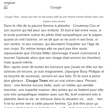
original.
Cougar Town - parce que rien ne fait autant pitié qu'une femme encore fraîche dans une
maison avec piscine
Dans le rôle de la pauvre femme à plaindre :
Croute
ney Cox et
son sourire qui fait peur aux enfants. Et tout-à-fait entre nous, si
la toute première scène du pilote était sympathique sur le papier,
quand on voit l'actrice, on se dit que ce ne sont ni ses bras, ni
son ventre, ni ses cuisses, qui devraient l'inquiéter sur l'âge de
son corps. En même temps elle ne peut pas être aussi
repoussante que Christa Miller (dommage d'avoir commencé à
tourner l'épisode alors que son visage était encore en chantier),
mais quand même.
Bon, après avoir dit toutes les horreurs que j'avais en tête sur les
actrices (et encore, je suis magnanime, j'épargne Busy Philipps et
sa bouche de suceuse), venons-en aux faits. Et ils sont à peine
plus glorieux :
Cougar Town
est un vrai crève-cœur. Pensez
donc : une femme encore belle, avec un métier qui semble
marcher, une superbe maison, des amies qui se battent pour elle,
une très sympathique relation avec son fils, bref vraiment très à
plaindre dans la vie, se retrouve dans la situation où... euh... rien.
Il ne lui arrive rien à cette pauvre femme. Ça doit être pour ça