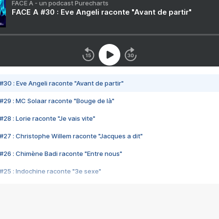
FACE A - un podcast Purecharts
FACE A #30 : Eve Angeli raconte "Avant de partir"
#30 : Eve Angeli raconte "Avant de partir"
#29 : MC Solaar raconte "Bouge de là"
28 : Lorie raconte "Je vais vite"
#27 : Christophe Willem raconte "Jacques a dit"
#26 : Chimène Badi raconte "Entre nous"
#25 : Indochine raconte "3e sexe"
#24 : Zaho raconte "C'est chelou"
#23 : Patrick Bruel raconte "Au café des délices"