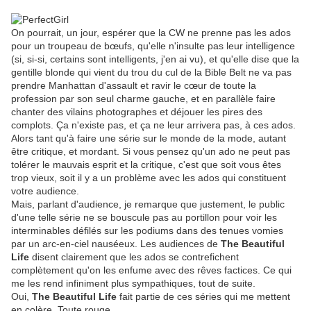
On pourrait, un jour, espérer que la CW ne prenne pas les ados
pour un troupeau de bœufs, qu'elle n'insulte pas leur intelligence
(si, si-si, certains sont intelligents, j'en ai vu), et qu'elle dise que la
gentille blonde qui vient du trou du cul de la Bible Belt ne va pas
prendre Manhattan d'assault et ravir le cœur de toute la
profession par son seul charme gauche, et en parallèle faire
chanter des vilains photographes et déjouer les pires des
complots. Ça n'existe pas, et ça ne leur arrivera pas, à ces ados.
Alors tant qu'à faire une série sur le monde de la mode, autant
être critique, et mordant. Si vous pensez qu'un ado ne peut pas
tolérer le mauvais esprit et la critique, c'est que soit vous êtes
trop vieux, soit il y a un problème avec les ados qui constituent
votre audience.
Mais, parlant d'audience, je remarque que justement, le public
d'une telle série ne se bouscule pas au portillon pour voir les
interminables défilés sur les podiums dans des tenues vomies
par un arc-en-ciel nauséeux. Les audiences de
The Beautiful
Life
disent clairement que les ados se contrefichent
complètement qu'on les enfume avec des rêves factices. Ce qui
me les rend infiniment plus sympathiques, tout de suite.
Oui,
The Beautiful Life
fait partie de ces séries qui me mettent
en colère. Toute rouge.