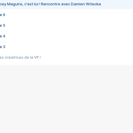
bey Maguire, c'est lui ! Rencontre avec Damien Witecka
e 6
e 5
e 4
e 3
s créatrices de la VF !
e 2
e 1
e Mektoub My Love arrive enfin ! Rencontre avec Shaïn Boumedine et Sal
i : après Toni en famille
elle réalise le bouleversant Dites lui que je l'aime
ais ! Rencontre autour de Vie privée de Rebecca Zlotowski
 de Marguerite, Grave... Rencontre avec Ella Rumpf