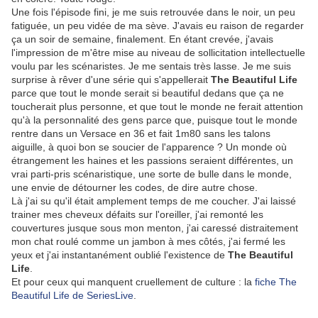
Une fois l'épisode fini, je me suis retrouvée dans le noir, un peu
fatiguée, un peu vidée de ma sève. J'avais eu raison de regarder
ça un soir de semaine, finalement. En étant crevée, j'avais
l'impression de m'être mise au niveau de sollicitation intellectuelle
voulu par les scénaristes. Je me sentais très lasse. Je me suis
surprise à rêver d'une série qui s'appellerait
The Beautiful Life
parce que tout le monde serait si beautiful dedans que ça ne
toucherait plus personne, et que tout le monde ne ferait attention
qu'à la personnalité des gens parce que, puisque tout le monde
rentre dans un Versace en 36 et fait 1m80 sans les talons
aiguille, à quoi bon se soucier de l'apparence ? Un monde où
étrangement les haines et les passions seraient différentes, un
vrai parti-pris scénaristique, une sorte de bulle dans le monde,
une envie de détourner les codes, de dire autre chose.
Là j'ai su qu'il était amplement temps de me coucher. J'ai laissé
trainer mes cheveux défaits sur l'oreiller, j'ai remonté les
couvertures jusque sous mon menton, j'ai caressé distraitement
mon chat roulé comme un jambon à mes côtés, j'ai fermé les
yeux et j'ai instantanément oublié l'existence de
The Beautiful
Life
.
Et pour ceux qui manquent cruellement de culture : la
fiche The
Beautiful Life de SeriesLive
.