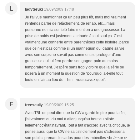
L
ladyteruki
19/09/2009 17:48
Je t'ai vue mentionner ça un peu plus tôt, mais moi vraiment
j'entends parler de relâchement, de rehab, etc... mais
personne ne m'a semblé faire mention à une grossesse. La
prise de poids est justement attribuée à tout sauf ça. C'est
vraiment une connerie entre parenthèses cette histoire, parce
que ce n'est pas comme si un mannequin qui gagne sa vie
avec son corps ne savait pas comment se protéger d'une
grossesse qui lui fera perdre son gagne-pain au moins
temporairement. J'espère sans trop y croire que la série se
posera à un moment la question de "pourquoi a-t-elle tout
foutu en l'air au lieu de... hm... vous savez quoi".
F
freescully
19/09/2009 15:25
Avec TBL on peut dire que la CW a gardé le pire pour la fin,
j'ai vraiment eu du mal à aller jusqu'au bout du pilote
tellement c'était navrant. Tout a fait d'accord avec ta critique, je
pense aussi que la CW ne sait strictement pas s'adresser à
son public, prenant les ados pour des imbéciles.<br /> <br />