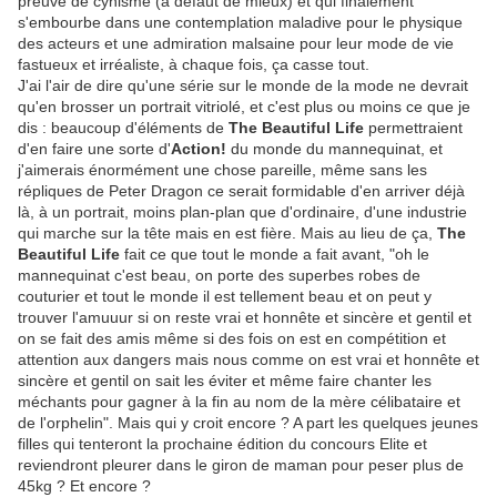
preuve de cynisme (à défaut de mieux) et qui finalement
s'embourbe dans une contemplation maladive pour le physique
des acteurs et une admiration malsaine pour leur mode de vie
fastueux et irréaliste, à chaque fois, ça casse tout.
J'ai l'air de dire qu'une série sur le monde de la mode ne devrait
qu'en brosser un portrait vitriolé, et c'est plus ou moins ce que je
dis : beaucoup d'éléments de
The Beautiful Life
permettraient
d'en faire une sorte d'
Action!
du monde du mannequinat, et
j'aimerais énormément une chose pareille, même sans les
répliques de Peter Dragon ce serait formidable d'en arriver déjà
là, à un portrait, moins plan-plan que d'ordinaire, d'une industrie
qui marche sur la tête mais en est fière. Mais au lieu de ça,
The
Beautiful Life
fait ce que tout le monde a fait avant, "oh le
mannequinat c'est beau, on porte des superbes robes de
couturier et tout le monde il est tellement beau et on peut y
trouver l'amuuur si on reste vrai et honnête et sincère et gentil et
on se fait des amis même si des fois on est en compétition et
attention aux dangers mais nous comme on est vrai et honnête et
sincère et gentil on sait les éviter et même faire chanter les
méchants pour gagner à la fin au nom de la mère célibataire et
de l'orphelin". Mais qui y croit encore ? A part les quelques jeunes
filles qui tenteront la prochaine édition du concours Elite et
reviendront pleurer dans le giron de maman pour peser plus de
45kg ? Et encore ?