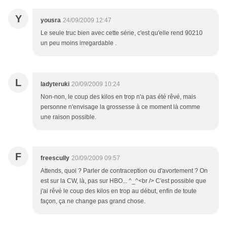
Y
yousra
24/09/2009 12:47
Le seule truc bien avec cette série, c'est qu'elle rend 90210
un peu moins irregardable .
L
ladyteruki
20/09/2009 10:24
Non-non, le coup des kilos en trop n'a pas été rêvé, mais
personne n'envisage la grossesse à ce moment là comme
une raison possible.
F
freescully
20/09/2009 09:57
Attends, quoi ? Parler de contraception ou d'avortement ? On
est sur la CW, là, pas sur HBO... ^_^<br /> C'est possible que
j'ai rêvé le coup des kilos en trop au début, enfin de toute
façon, ça ne change pas grand chose.