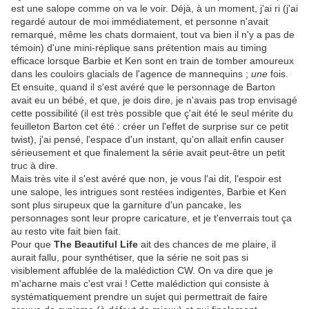
est une salope comme on va le voir. Déjà, à un moment, j'ai ri (j'ai
regardé autour de moi immédiatement, et personne n'avait
remarqué, même les chats dormaient, tout va bien il n'y a pas de
témoin) d'une mini-réplique sans prétention mais au timing
efficace lorsque Barbie et Ken sont en train de tomber amoureux
dans les couloirs glacials de l'agence de mannequins ;
une
fois.
Et ensuite, quand il s'est avéré que le personnage de Barton
avait eu un bébé, et que, je dois dire, je n'avais pas trop envisagé
cette possibilité (il est très possible que ç'ait été le seul mérite du
feuilleton Barton cet été : créer un l'effet de surprise sur ce petit
twist), j'ai pensé, l'espace d'un instant, qu'on allait enfin causer
sérieusement et que finalement la série avait peut-être un petit
truc à dire.
Mais très vite il s'est avéré que non, je vous l'ai dit, l'espoir est
une salope, les intrigues sont restées indigentes, Barbie et Ken
sont plus sirupeux que la garniture d'un pancake, les
personnages sont leur propre caricature, et je t'enverrais tout ça
au resto vite fait bien fait.
Pour que
The Beautiful Life
ait des chances de me plaire, il
aurait fallu, pour synthétiser, que la série ne soit pas si
visiblement affublée de la malédiction CW. On va dire que je
m'acharne mais c'est vrai ! Cette malédiction qui consiste à
systématiquement prendre un sujet qui permettrait de faire