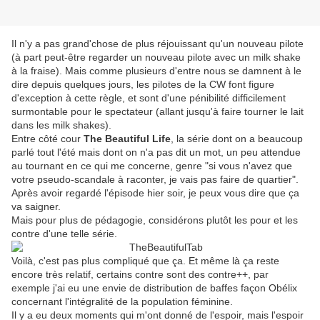
Il n'y a pas grand'chose de plus réjouissant qu'un nouveau pilote
(à part peut-être regarder un nouveau pilote avec un milk shake
à la fraise). Mais comme plusieurs d'entre nous se damnent à le
dire depuis quelques jours, les pilotes de la CW font figure
d'exception à cette règle, et sont d'une pénibilité difficilement
surmontable pour le spectateur (allant jusqu'à faire tourner le lait
dans les milk shakes).
Entre côté cour
The Beautiful Life
, la série dont on a beaucoup
parlé tout l'été mais dont on n'a pas dit un mot, un peu attendue
au tournant en ce qui me concerne, genre "si vous n'avez que
votre pseudo-scandale à raconter, je vais pas faire de quartier".
Après avoir regardé l'épisode hier soir, je peux vous dire que ça
va saigner.
Mais pour plus de pédagogie, considérons plutôt les pour et les
contre d'une telle série.
Voilà, c'est pas plus compliqué que ça. Et même là ça reste
encore très relatif, certains contre sont des contre++, par
exemple j'ai eu une envie de distribution de baffes façon Obélix
concernant l'intégralité de la population féminine.
Il y a eu deux moments qui m'ont donné de l'espoir, mais l'espoir