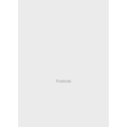
Publicité