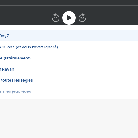
 DayZ
 a 13 ans (et vous l'avez ignoré)
e (littéralement)
im Rayan
 toutes les règles
s les jeux vidéo
us choquant de Rockstar ? - Le scandale BULLY
e plus moche de Steam
du RÊVE tourne au CAUCHEMAR
pendant 8 heures