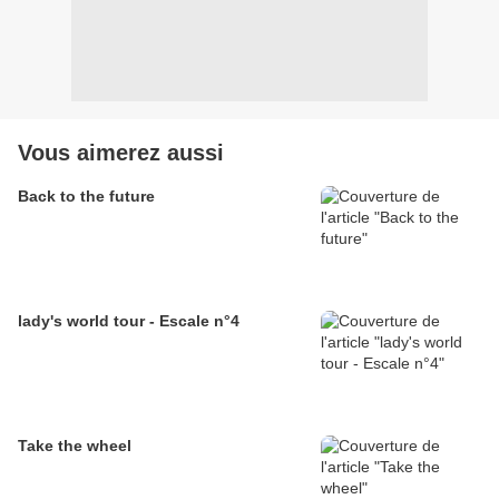
Vous aimerez aussi
Back to the future
lady's world tour - Escale n°4
Take the wheel