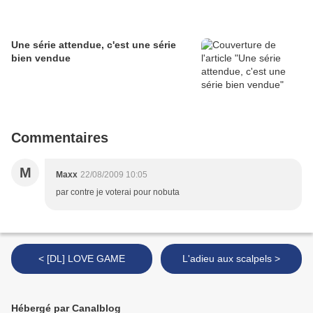
Une série attendue, c'est une série
bien vendue
Commentaires
M
Maxx
22/08/2009 10:05
par contre je voterai pour nobuta
< [DL] LOVE GAME
L'adieu aux scalpels >
Hébergé par Canalblog