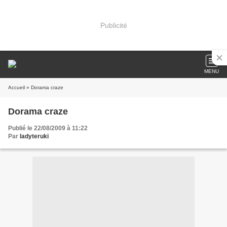
Publicité
MENU
Accueil
» Dorama craze
Dorama craze
Publié le 22/08/2009 à 11:22
Par
ladyteruki