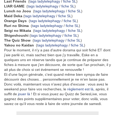
Last Friends
(
tags ladytelephagy
/
fiche SL
)
LIAR GAME
(
tags ladytelephagy
/
fiche SL
)
Lunch no Joou
(
tags ladytelephagy
/
fiche SL
)
Maid Deka
(
tags ladytelephagy
/
fiche SL
)
Orange Days
(
tags ladytelephagy
/
fiche SL
)
Ruri no Shima
(
tags ladytelephagy
/
fiche SL
)
Seigi no Mikata
(
tags ladytelephagy
/
fiche SL
)
Shigeshoushi
(
tags ladytelephagy
/
fiche SL
)
The Quiz Show
(
tags ladytelephagy
/
fiche SL
)
Yakou no Kaidan
(
tags ladytelephagy
/
fiche SL
)
Pour le moment, il n'y a pas d'autre dorama qui soit fiché ET dont
j'aie parlé ici, mais sachez bien que j'y travaille, Eske en a
quelques uns en réserve tandis que je continue de préparer des
fiches à mesure que j'en découvre, de sorte que l'an prochain, il y
ait plus de choix si cet évènement se renouvelle !
Et d'une façon générale, c'est quand même bien sympa de faire
découvrir des choses... personnellement je ne m'en lasse pas.
Donc voilà, maintenant vous n'avez plus d'excuse : vous avez le
weekend pour faire vos recherches, le
règlement est là
, après, il
suffit de
jouer là
! Et si vous jouez au Quizz de SeriesLive, vous
gagnez des points supplémentaires pour voter, donc voilà, vous
savez ce qu'il vous reste à faire de votre journée de samedi.