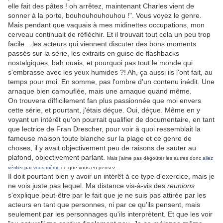
elle fait des pâtes ! oh arrêtez, maintenant Charles vient de
sonner à la porte, bouhouhouhouhou !". Vous voyez le genre.
Mais pendant que vaquais à mes midinettes occupations, mon
cerveau continuait de réfléchir. Et il trouvait tout cela un peu trop
facile... les acteurs qui viennent discuter des bons moments
passés sur la série, les extraits en guise de flashbacks
nostalgiques, bah ouais, et pourquoi pas tout le monde qui
s'embrasse avec les yeux humides ?! Ah, ça aussi ils l'ont fait, au
temps pour moi. En somme, pas l'ombre d'un contenu inédit. Une
arnaque bien camouflée, mais une arnaque quand même.
On trouvera difficilement fan plus passionnée que moi envers
cette série, et pourtant, j'étais déçue. Oui, déçue. Même en y
voyant un intérêt qu'on pourrait qualifier de documentaire, en tant
que lectrice de Fran Drescher, pour voir à quoi ressemblait la
fameuse maison toute blanche sur la plage et ce genre de
choses, il y avait objectivement peu de raisons de sauter au
plafond, objectivement parlant.
Mais j'aime pas dégoûter les autres donc
allez
vérifier par vous-même
ce que vous en pensez.
Il doit pourtant bien y avoir un intérêt à ce type d'exercice, mais je
ne vois juste pas lequel. Ma distance vis-à-vis des
reunions
s'explique peut-être par le fait que je ne suis pas attirée par les
acteurs en tant que personnes, ni par ce qu'ils pensent, mais
seulement par les personnages qu'ils interprètent. Et que les voir