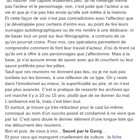
"au naturel" me captive finalement peu. Je ne mélange même
pas l'acteur et le personnage, non, c'est juste que l'acteur a sa
vie et que je n'ai pas très envie qu'elle soit mêlée à la mienne.
Et cette façon de voir n'est pas contradictoire avec l'affection que
j'ai développée pour certains d'entre eux, au point de lire leurs
ouvrages autobiographiques ou de me rendre à une dédicace, ni
de baser tout un post sur leur filmographie, a contrario de ce
qu'on pourrait croire. Pour moi, ces opérations permettent de
comprendre comment ils font leur travail d'acteur, d'où ils tirent ce
qu'ils ont à offrir à ces personnages que j'affectionne. Mais à la
base, je n'ai aucune envie de savoir avec qui ils couchent ou leur
sauce préférée pour les pâtes.
Sauf que ces
reunions
ne donnent pas lieu, ou je ne suis pas
tombée sur les bonnes, à une réflexion de ce type. On y reste
dans l'émotionnel au mieux, la superficialité au pire, et on n'est
pas plus avancés. C'est si pratique de ressortir les archives qui
ont marché il y a 10 ou 15 ans, plutôt que de se donner du mal.
L'ambiance est là, mais c'est bien tout.
Et surtout, je trouve ça très réducteur pour le cast lui-même,
convoqué au nom d'un succès passé et condamné à ne vivre que
par lui. C'est sans doute le dernier élément d'une longue liste qui
me détournent des
reunions
...
Bon et puis, de vous à moi...
Sauvé par le Gong
...
Et pour ceux qui manquent cruellement de culture : la
fiche