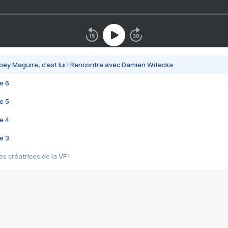
bey Maguire, c'est lui ! Rencontre avec Damien Witecka
e 6
e 5
e 4
e 3
s créatrices de la VF !
e 2
e 1
e Mektoub My Love arrive enfin ! Rencontre avec Shaïn Boumedine et Sal