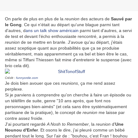
On parle de plus en plus de la
reunion
des acteurs de
Sauvé par
le Gong
. Ce qui n'était au départ qu'une blague parmi tant
d'autres, d
ans un talk show américain
parmi tant d'autres, a servi
de test et devant l'écho enthousiaste rencontré, a permis à la
reunion
de se mettre en branle. J'avoue qu'au départ, j'étais
assez sceptique quant aux probabilités que ça se produise
véritablement, mais apparemment ça va bel et bien être le cas,
même si Tiffani Thiessen fait mine d'entretenir le suspense (avec
brio cela dit).
Crédit :
funnyordie.com
Je dois bien avouer que ces
reunions
, ça me rend assez
perplexe.
Si je parviens à comprendre qu'on cherche à faire un épisode ou
un téléfilm de suite, genre "10 ans après, que font nos
personnages bien-aimés" (et cela sans être systématiquement
partisane de la pratique), le concept de
reunion
me laisse par
contre assez froide.
J'ai pourtant regardé
A Nosh to Remember
, la
reunion
d'
Une
Nounou d'Enfer
. Et osons le dire, j'ai pleuré comme un bébé
pendant tout le long. Sur l'air de : "bouhou, c'est Fran ! bouhou