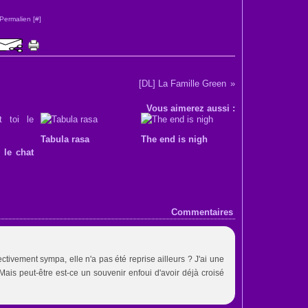
Permalien [
#
]
[DL] La Famille Green
Vous aimerez aussi :
Tabula rasa
The end is nigh
i le chat
Commentaires
ctivement sympa, elle n'a pas été reprise ailleurs ? J'ai une
Mais peut-être est-ce un souvenir enfoui d'avoir déjà croisé