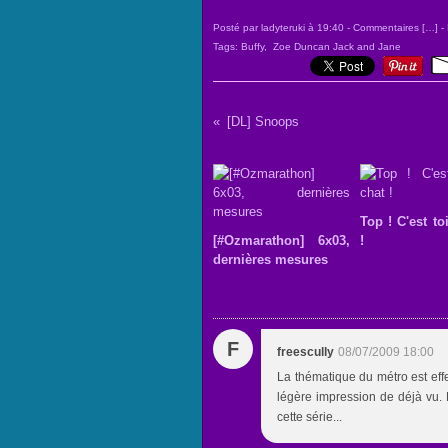
Posté par ladyteruki à 19:40 -
Commentaires [
…
]
- 
Tags:
Buffy
,
Zoe Duncan Jack and Jane
[DL] Snoops
Top ! C'est to
[#Ozmarathon] 6x03,
!
dernières mesures
F
freescully
08/07/2009 18:00
La thématique du métro est effe
légère impression de déjà vu. 
cette série...