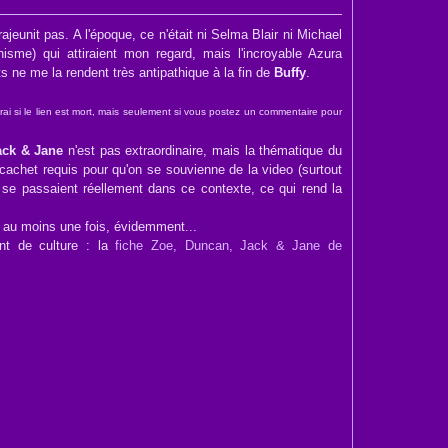
ajeunit pas. A l'époque, ce n'était ni Selma Blair ni Michael
me) qui attiraient mon regard, mais l'incroyable Azura
 ne me la rendent très antipathique à la fin de
Buffy
.
rai si le lien est mort, mais seulement si vous postez un commentaire pour
ack & Jane
n'est pas extraordinaire, mais la thématique du
achet requis pour qu'on se souvienne de la video (surtout
se passaient réellement dans ce contexte, ce qui rend la
x au moins une fois, évidemment...
nt de culture : la
fiche Zoe, Duncan, Jack & Jane de