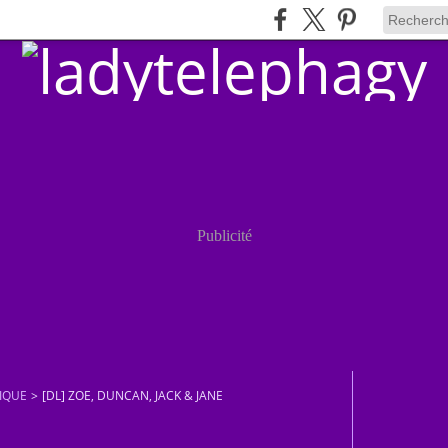
Publicité
IQUE
>
[DL] ZOE, DUNCAN, JACK & JANE