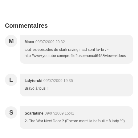
Commentaires
M
Maxx
09/07/2009 20:32
tout les épisodes de stark raving mad sont là<br />
http://www.youtube.com/profile?user=cmcd645&view=videos
L
ladyteruki
09/07/2009 19:35
Bravo à tous !!!
S
Scarlatiine
09/07/2009 15:41
2- The War Next Door ? (Encore merci la bafouille à lady ^^)