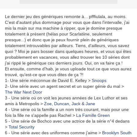
Le dernier jeu des génériques remonte à... pfffiulala, au moins.
C'est d'autant plus dommage pour vous que dans l'intervalle, j'ai
mis la main sur ma machine à ripper, que je domine presque
totalement à présent (hélas pour Scarlatiine, seulement
presque...) et donc que je peux fournir plein de génériques
totalement introuvables par ailleurs. Tiens, d'ailleurs, vous savez
quoi ? Moi je pars bosser dans quelques heures, et vous qui êtes
probablement en vacances, vous allez trouver les 10 séries dont
j'ai rippé le générique ces derniers jours. Oui, on va faire ça !
Et ensuite, comme d'hab, je vous uploade tout ce que vous aurez
trouvé, qu'est-ce que vous dites de ça ?!
1- Une série méconnue de David E. Kelley >
Snoops
2- Une série avec un agent secret et un super génie du mal >
The War Next Door
3 - Une série où on voit les jeunes années de Lex Luthor et ses
amis à Metropolis >
Zoe, Duncan, Jack & Jane
4 - Une série où la famille a un nom très courant, mais pour une
fois la fille ne s'appelle pas Rachel >
La Famille Green
5 - Une série de Bochco avec une actrice de la série n°4 dedans
>
Total Security
6 - Une série avec des uniformes comme j'aime >
Brooklyn South