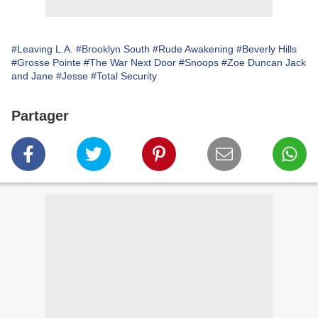
#Leaving L.A.
#Brooklyn South
#Rude Awakening
#Beverly Hills
#Grosse Pointe
#The War Next Door
#Snoops
#Zoe Duncan Jack
and Jane
#Jesse
#Total Security
Partager