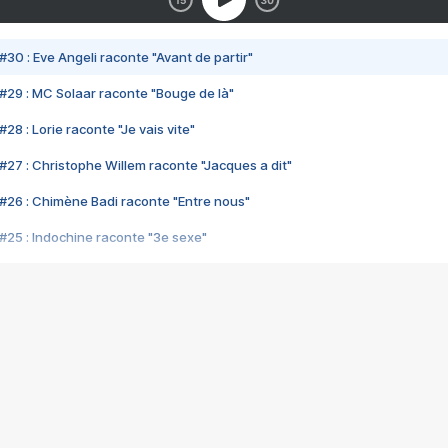
#30 : Eve Angeli raconte "Avant de partir"
#29 : MC Solaar raconte "Bouge de là"
28 : Lorie raconte "Je vais vite"
#27 : Christophe Willem raconte "Jacques a dit"
#26 : Chimène Badi raconte "Entre nous"
#25 : Indochine raconte "3e sexe"
#24 : Zaho raconte "C'est chelou"
#23 : Patrick Bruel raconte "Au café des délices"
#22 : Kyo raconte "Le chemin"
#21 : Nolwenn Leroy raconte "Cassé"
#20 : Patrick Hernandez raconte "Born to be alive"