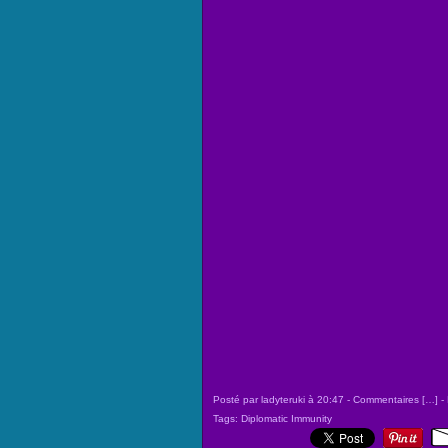
Posté par ladyteruki à 20:47 -
Commentaires [
…
]
- 
Tags:
Diplomatic Immunity