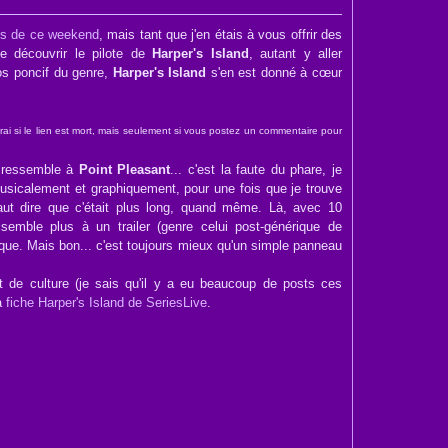
es de ce weekend
, mais tant que j'en étais à vous offrir des
e découvrir le pilote de
Harper's Island
, autant y aller
ros poncif du genre,
Harper's Island
s'en est donné à cœur
rai si le lien est mort, mais seulement si vous postez un commentaire pour
a ressemble à
Point Pleasant
... c'est la faute du phare, je
musicalement et graphiquement, pour une fois que je trouve
faut dire que c'était plus long, quand même. Là, avec 10
emble plus à un trailer (genre celui post-générique de
rique. Mais bon... c'est toujours mieux qu'un simple panneau
 de culture (je sais qu'il y a eu beaucoup de posts ces
la
fiche Harper's Island de SeriesLive
.