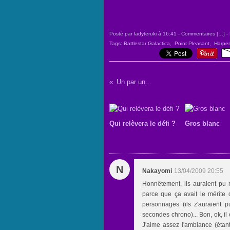
Posté par ladyteruki à 16:41 -
Commentaires [
…
]
- 
Tags:
Battlestar Galactica
,
Point Pleasant
,
Harper
Un par un...
Qui relèvera le défi ?
Gros blanc
N
Nakayomi
13/04/2009 20:55
Honnêtement, ils auraient pu 
parce que ça avait le mérite d
personnages (ils z'auraient
secondes chrono)... Bon, ok, i
J'aime assez l'ambiance (étant