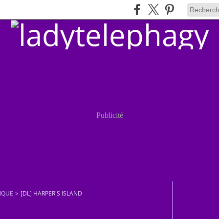
Publicité
IQUE
>
[DL] HARPER'S ISLAND