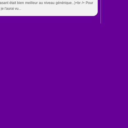
easant était bien meilleur au niveau générique...)<br /> Pour
e l'aurai vu...