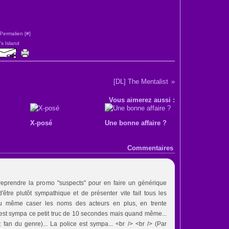
Permalien [
#
]
's Island
[DL] The Mentalist
Vous aimerez aussi :
X-posé
Une bonne affaire ?
Commentaires
reprendre la promo "suspects" pour en faire un générique
'être plutôt sympathique et de présenter vite fait tous les
 pu même caser les noms des acteurs en plus, en trente
l est sympa ce petit truc de 10 secondes mais quand même...
 fan du genre)... La police est sympa... <br /> <br /> (Par