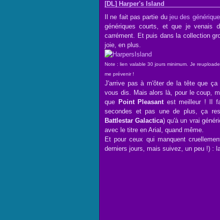
[DL] Harper's Island
Il ne fait pas partie du
jeu des génériqu
génériques courts, et que je venais d
carrément. Et puis dans la collection g
joie, en plus.
Note : lien valable 30 jours minimum. Je reuploade
me prévenir !
J'arrive pas à m'ôter de la tête que ç
vous dis. Mais alors là, pour le coup, 
que
Point Pleasant
est meilleur ! Il 
secondes et pas une de plus, ça ress
Battlestar Galactica
) qu'à un vrai géné
avec le titre en Arial, quand même.
Et pour ceux qui manquent cruellement
derniers jours, mais suivez, un peu !) : 