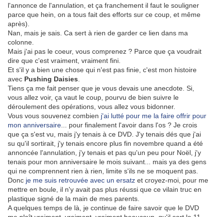
l'annonce de l'annulation, et ça franchement il faut le souligner
parce que hein, on a tous fait des efforts sur ce coup, et même
après).
Nan, mais je sais. Ca sert à rien de garder ce lien dans ma
colonne.
Mais j'ai pas le coeur, vous comprenez ? Parce que ça voudrait
dire que c'est vraiment, vraiment fini.
Et s'il y a bien une chose qui n'est pas finie, c'est mon histoire
avec
Pushing Daisies
.
Tiens ça me fait penser que je vous devais une anecdote. Si,
vous allez voir, ça vaut le coup, pourvu de bien suivre le
déroulement des opérations, vous allez vous bidonner.
Vous vous souvenez combien
j'ai lutté pour me la faire offrir pour
mon anniversaire
... pour finalement l'avoir dans l'os ? Je crois
que ça s'est vu, mais j'y tenais à ce DVD. J'y tenais dés que j'ai
su qu'il sortirait, j'y tenais encore plus fin novembre quand a été
annoncée l'annulation, j'y tenais et pas qu'un peu pour Noël, j'y
tenais pour mon anniversaire le mois suivant... mais ya des gens
qui ne comprennent rien à rien, limite s'ils ne se moquent pas.
Donc
je me suis retrouvée avec un ersatz
et croyez-moi, pour me
mettre en boule, il n'y avait pas plus réussi que ce vilain truc en
plastique signé de la main de mes parents.
A quelques temps de là, je continue de faire savoir que le DVD