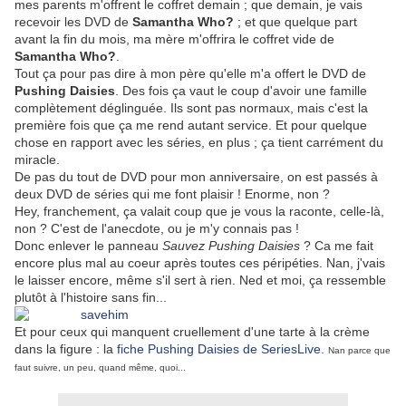
mes parents m'offrent le coffret demain ; que demain, je vais
recevoir les DVD de
Samantha Who?
; et que quelque part
avant la fin du mois, ma mère m'offrira le coffret vide de
Samantha Who?
.
Tout ça pour pas dire à mon père qu'elle m'a offert le DVD de
Pushing Daisies
. Des fois ça vaut le coup d'avoir une famille
complètement déglinguée. Ils sont pas normaux, mais c'est la
première fois que ça me rend autant service. Et pour quelque
chose en rapport avec les séries, en plus ; ça tient carrément du
miracle.
De pas du tout de DVD pour mon anniversaire, on est passés à
deux DVD de séries qui me font plaisir ! Enorme, non ?
Hey, franchement, ça valait coup que je vous la raconte, celle-là,
non ? C'est de l'anecdote, ou je m'y connais pas !
Donc enlever le panneau
Sauvez Pushing Daisies
? Ca me fait
encore plus mal au coeur après toutes ces péripéties. Nan, j'vais
le laisser encore, même s'il sert à rien. Ned et moi, ça ressemble
plutôt à l'histoire sans fin...
Et pour ceux qui manquent cruellement d'une tarte à la crème
dans la figure : la
fiche Pushing Daisies de SeriesLive
.
Nan parce que
faut suivre, un peu, quand même, quoi...