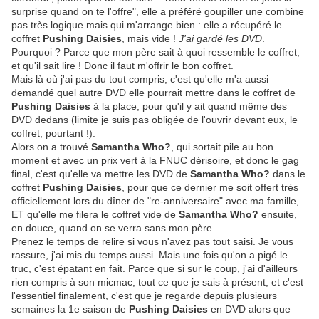
surprise quand on te l'offre", elle a préféré goupiller une combine
pas très logique mais qui m'arrange bien : elle a récupéré le
coffret
Pushing Daisies
, mais vide !
J'ai gardé les DVD
.
Pourquoi ? Parce que mon père sait à quoi ressemble le coffret,
et qu'il sait lire ! Donc il faut m'offrir le bon coffret.
Mais là où j'ai pas du tout compris, c'est qu'elle m'a aussi
demandé quel autre DVD elle pourrait mettre dans le coffret de
Pushing Daisies
à la place, pour qu'il y ait quand même des
DVD dedans (limite je suis pas obligée de l'ouvrir devant eux, le
coffret, pourtant !).
Alors on a trouvé
Samantha Who?
, qui sortait pile au bon
moment et avec un prix vert à la FNUC dérisoire, et donc le gag
final, c'est qu'elle va mettre les DVD de
Samantha Who?
dans le
coffret
Pushing Daisies
, pour que ce dernier me soit offert très
officiellement lors du dîner de "re-anniversaire" avec ma famille,
ET qu'elle me filera le coffret vide de
Samantha Who?
ensuite,
en douce, quand on se verra sans mon père.
Prenez le temps de relire si vous n'avez pas tout saisi. Je vous
rassure, j'ai mis du temps aussi. Mais une fois qu'on a pigé le
truc, c'est épatant en fait. Parce que si sur le coup, j'ai d'ailleurs
rien compris à son micmac, tout ce que je sais à présent, et c'est
l'essentiel finalement, c'est que je regarde depuis plusieurs
semaines la 1e saison de
Pushing Daisies
en DVD alors que