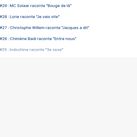
#29 : MC Solaar raconte "Bouge de là"
28 : Lorie raconte "Je vais vite"
#27 : Christophe Willem raconte "Jacques a dit"
#26 : Chimène Badi raconte "Entre nous"
#25 : Indochine raconte "3e sexe"
#24 : Zaho raconte "C'est chelou"
#23 : Patrick Bruel raconte "Au café des délices"
#22 : Kyo raconte "Le chemin"
#21 : Nolwenn Leroy raconte "Cassé"
#20 : Patrick Hernandez raconte "Born to be alive"
#19 : Lorie raconte "Près de moi"
#18 : Michael Jones raconte "A nos actes manqués" (avec Jean-Jacque