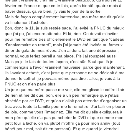
me plaît vraiment, vraiment, vraiment beaucoup, qu'il sort le 11
février en France et que cette fois, après bientôt quatre mois à
baver dessus, ça va bien, j'y vais le jour de la sortie.
Mais de façon complètement inattendue, ma mère me dit qu'elle
va finalement l'acheter.
Bon, donc le 11, je suis restée sage, j'ai évité la FNUC du mieux
que j'ai pu, j'ai encore attendu. Et là, rien. On devait m'inviter
pour me remettre très officiellement le DVD en tant que "cadeau
d'anniversaire en retard", mais j'ai jamais été invitée au fameux
dîner de gala de mes rêves. J'en ai donc fait une dépression,
normal, vous feriez pareil à ma place. Pis j'ai rouspété aussi.
Mais ça je le fais de toutes façons, c'est sûr. Sauf que là je
commençais à l'avoir vraiment mauvaise, parce que maintenant,
ils l'avaient acheté, c'est juste que personne ne se décidait à me
donner le coffret, je pouvais même pas dire : allez, je vais à la
FNUC et on n'en parle plus.
Un jour que ma mère passe me voir, elle me glisse le coffret l'air
de rien et me dit que, bon, elle a un peu remarqué que j'étais
obsédée par ce DVD, et qu'on n'allait pas attendre d'organiser un
truc avec toute la famille pour me le remettre. J'ai failli en pleurer
de joie, comme vous l'imaginez. Elle me dit qu'elle expliquera à
mon père qu'elle n'a pas pu acheter le DVD et que comme mon
petit four a lâché, on va plutôt m'offrir ça pour mon anniv (tout
bénéf pour moi, soit dit en passant). Et que quand je viendrai