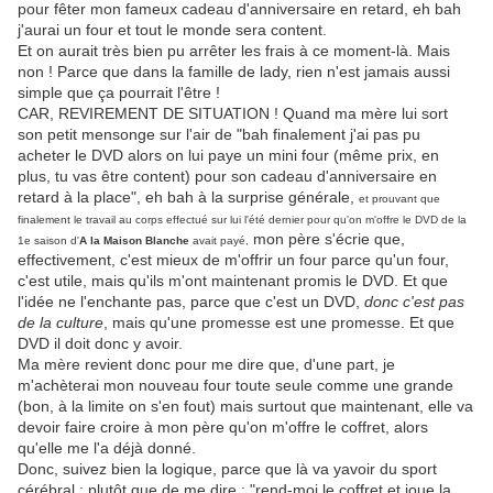
pour fêter mon fameux cadeau d'anniversaire en retard, eh bah
j'aurai un four et tout le monde sera content.
Et on aurait très bien pu arrêter les frais à ce moment-là. Mais
non ! Parce que dans la famille de lady, rien n'est jamais aussi
simple que ça pourrait l'être !
CAR, REVIREMENT DE SITUATION ! Quand ma mère lui sort
son petit mensonge sur l'air de "bah finalement j'ai pas pu
acheter le DVD alors on lui paye un mini four (même prix, en
plus, tu vas être content) pour son cadeau d'anniversaire en
retard à la place", eh bah à la surprise générale,
et prouvant que
finalement le travail au corps effectué sur lui l'été dernier pour qu'on m'offre le DVD de la
mon père s'écrie que,
1e saison d'
A la Maison Blanche
avait payé,
effectivement, c'est mieux de m'offrir un four parce qu'un four,
c'est utile, mais qu'ils m'ont maintenant promis le DVD. Et que
l'idée ne l'enchante pas, parce que c'est un DVD,
donc c'est pas
de la culture
, mais qu'une promesse est une promesse. Et que
DVD il doit donc y avoir.
Ma mère revient donc pour me dire que, d'une part, je
m'achèterai mon nouveau four toute seule comme une grande
(bon, à la limite on s'en fout) mais surtout que maintenant, elle va
devoir faire croire à mon père qu'on m'offre le coffret, alors
qu'elle me l'a déjà donné.
Donc, suivez bien la logique, parce que là va yavoir du sport
cérébral ; plutôt que de me dire : "rend-moi le coffret et joue la