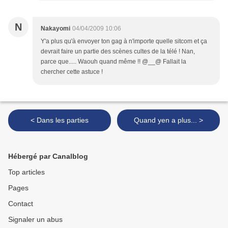
N
Nakayomi
04/04/2009 10:06
Y'a plus qu'à envoyer ton gag à n'importe quelle sitcom et ça
devrait faire un partie des scènes cultes de la télé ! Nan,
parce que..... Waouh quand même !! @__@ Fallait la
chercher cette astuce !
< Dans les parties
Quand yen a plus... >
Hébergé par Canalblog
Top articles
Pages
Contact
Signaler un abus