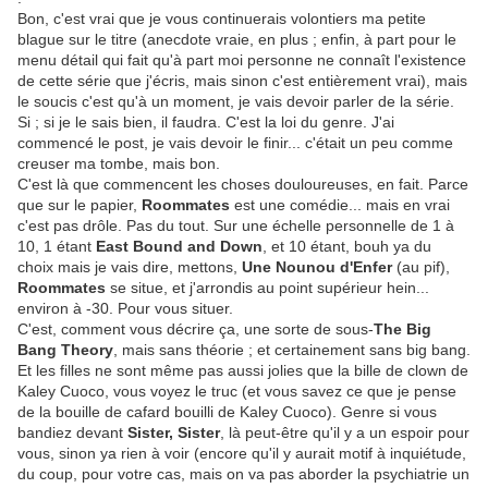
Bon, c'est vrai que je vous continuerais volontiers ma petite
blague sur le titre (anecdote vraie, en plus ; enfin, à part pour le
menu détail qui fait qu'à part moi personne ne connaît l'existence
de cette série que j'écris, mais sinon c'est entièrement vrai), mais
le soucis c'est qu'à un moment, je vais devoir parler de la série.
Si ; si je le sais bien, il faudra. C'est la loi du genre. J'ai
commencé le post, je vais devoir le finir... c'était un peu comme
creuser ma tombe, mais bon.
C'est là que commencent les choses douloureuses, en fait. Parce
que sur le papier,
Roommates
est une comédie... mais en vrai
c'est pas drôle. Pas du tout. Sur une échelle personnelle de 1 à
10, 1 étant
East Bound and Down
, et 10 étant, bouh ya du
choix mais je vais dire, mettons,
Une Nounou d'Enfer
(au pif),
Roommates
se situe, et j'arrondis au point supérieur hein...
environ à -30. Pour vous situer.
C'est, comment vous décrire ça, une sorte de sous-
The Big
Bang Theory
, mais sans théorie ; et certainement sans big bang.
Et les filles ne sont même pas aussi jolies que la bille de clown de
Kaley Cuoco, vous voyez le truc (et vous savez ce que je pense
de la bouille de cafard bouilli de Kaley Cuoco). Genre si vous
bandiez devant
Sister, Sister
, là peut-être qu'il y a un espoir pour
vous, sinon ya rien à voir (encore qu'il y aurait motif à inquiétude,
du coup, pour votre cas, mais on va pas aborder la psychiatrie un