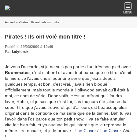
MENU
Accueil
» Pirates ! Ils ont volé mon titre !
Pirates ! Ils ont volé mon titre !
Publié le 29/03/2009 à 10:49
Par
ladyteruki
Je vous l'accorde, si je ne suis pas partie d'un très bon pied avec
Roommates
, c'est d'abord et avant tout parce que ce titre, c'était
le mien. Je l'avais choisi pour une série que j'écris depuis
quelques temps, et bon, c'est vrai, j'avais rien bloqué
officiellement, mais tout le monde à Hollywood savait qu'il était à
moi, ce nom de série. Donc voilà, c'est un affront qu'il faudra
laver, Robin, et je sais que c'est toi, t'as toujours été jalouse du
super titre que j'avais trouvé et qui d'ailleurs est beaucoup plus
original dans le contexte de ma série que de la tienne. Bah tu vas
l'avoir dans l'os parce que ton petit show, il va se faire annuler
vite fait bien fait, et ya aucune loi qui interdit que je reprenne le
même titre ensuite, et je le prouve :
The Closer
/
The Closer
. Aha
!