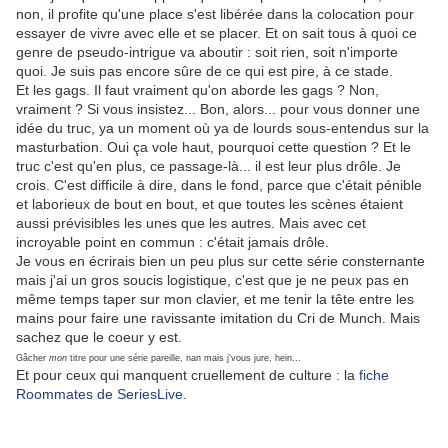
non, il profite qu'une place s'est libérée dans la colocation pour
essayer de vivre avec elle et se placer. Et on sait tous à quoi ce
genre de pseudo-intrigue va aboutir : soit rien, soit n'importe
quoi. Je suis pas encore sûre de ce qui est pire, à ce stade.
Et les gags. Il faut vraiment qu'on aborde les gags ? Non,
vraiment ? Si vous insistez... Bon, alors... pour vous donner une
idée du truc, ya un moment où ya de lourds sous-entendus sur la
masturbation. Oui ça vole haut, pourquoi cette question ? Et le
truc c'est qu'en plus, ce passage-là... il est leur plus drôle. Je
crois. C'est difficile à dire, dans le fond, parce que c'était pénible
et laborieux de bout en bout, et que toutes les scènes étaient
aussi prévisibles les unes que les autres. Mais avec cet
incroyable point en commun : c'était jamais drôle.
Je vous en écrirais bien un peu plus sur cette série consternante
mais j'ai un gros soucis logistique, c'est que je ne peux pas en
même temps taper sur mon clavier, et me tenir la tête entre les
mains pour faire une ravissante imitation du Cri de Munch. Mais
sachez que le coeur y est.
Gâcher
mon
titre pour une série pareille, nan mais j'vous jure, hein...
Et pour ceux qui manquent cruellement de culture : la
fiche
Roommates de SeriesLive
.