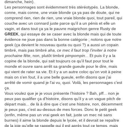
dimanche, hein).
Les personnages sont évidemment très stéréotypés. La blonde,
conne, mais conne, une vraie blonde ça ya pas de doute, qui ne
comprend rien, rien de rien, une vraie blonde quoi, tout pareil, qui
couche avec un connard juste parce qu'il a un pénis et elle un
vagin, et dans tout ça ya le pauvre maigrichon genre Rusty de
GREEK
, qui essaye de se caser avec la blonde mais qui de toute
évidence ne joue pas dans la bonne catégorie ; notons que notre
geek (ça devient le nouveau quota ou quoi ?) a aussi un copain
timbré, mais pas timbré
aha, ce mec il faut trop l'inviter à notre
prochaine fête
, non, plutôt timbré
pimpompin
... Et puis il y a la
copine de la blonde, qui sait toujours ce qu'il faut pour tout le
monde et ouvre sans arrêt sa grande gueule pour le dire, mais
qui vient de rater sa vie. Et il y a un autre coloc qu'on voit à peine
mais on s'en fout, il a une belle gueule, enfin disons que j'ai
arrêté de vomir quand je l'ai vu, quoi. Voilà, les personnages c'est
ça.
Vous voulez que je je vous présente l'histoire ? Bah, pff... non je
peux pas qualifier ça d'histoire, disons qu'il y a un vague pitch de
départ mais... de là à dire que c'est une histoire, non, décemment
je peux pas, c'est au-dessus de mes forces. Donc le petit geek
(enfin, même pas un vrai geek en fait, juste un mec né sans
burnes) il aime la blonde depuis le lycée, et il devrait se repaître
de la joie qu'elle se rappelle qui il est après tout ce temps, mais