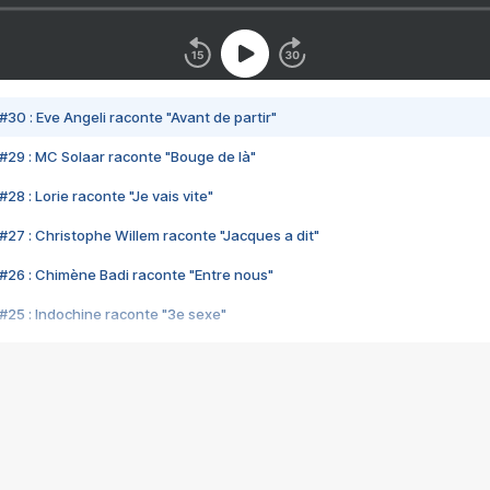
#30 : Eve Angeli raconte "Avant de partir"
#29 : MC Solaar raconte "Bouge de là"
28 : Lorie raconte "Je vais vite"
#27 : Christophe Willem raconte "Jacques a dit"
#26 : Chimène Badi raconte "Entre nous"
#25 : Indochine raconte "3e sexe"
#24 : Zaho raconte "C'est chelou"
#23 : Patrick Bruel raconte "Au café des délices"
#22 : Kyo raconte "Le chemin"
#21 : Nolwenn Leroy raconte "Cassé"