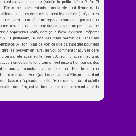
raient sauver le monde (Arielle la petite sirène ? :P). Et
e. Elle a inclus les enfants dans la vie quotidienne de la
'ailleurs sur leurs dons dès la première saison (il n'y a bien
.. Et encore). Et la série ne répondra sûrement jamais à la
autre. Il s'agit juste d'un don qui complique un peu la vie de
dre à apprivoiser. Voilà, c'est ça la tâche d'Allison. Préparer
r /> Et justement, le don des filles permet de varier les
 remplacer Allison, mais de voir ce que ça implique pour des
e qu'elles peuvent en faire, de voir comment chacun le gère
d on s'arrête aussi sur le frère d'Allison, lui aussi médium).
y a aucun enjeu sur le long terme. Tout juste a-t-on parfois des
t un peu chambouler la vie quotidienne... Pour le coup, je
 un miroir de la vie. Que les pouvoirs d'Allison pimentent
 s'en lasser. (L'épisode où elle rêve d'une sourde et qu'elle
a semaine dernière, est un bon exemple de comment la série