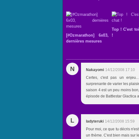
Top ! C'est to
[#Ozmarathon] 6x03,
!
dernières mesures
N
Nakayomi
14/12/2008 17:10
Certes, c'est pas un enjeu
surprenante de varier les plaisir
saison 4 est un peu moins bon, 
épisode de Battlestar Glactica 
L
ladyteruki
14/12/2008 15:59
Pour moi, ce que tu décris n'est 
un thème. C'est bien mais sur 