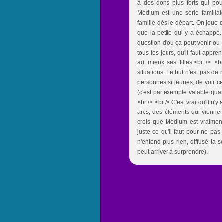
à des dons plus forts qui pour
Médium est une série familial
famille dès le départ. On joue d
que la petite qui y a échappé.
question d'où ça peut venir ou 
tous les jours, qu'il faut appren
au mieux ses filles.<br /> <b
situations. Le but n'est pas de
personnes si jeunes, de voir c
(c'est par exemple valable quan
<br /> <br /> C'est vrai qu'il n'
arcs, des éléments qui viennen
crois que Médium est vraiment
juste ce qu'il faut pour ne pas
n'entend plus rien, diffusé l
peut arriver à surprendre).