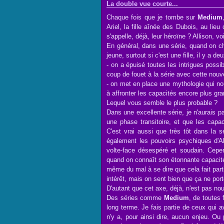
La double vue courte...
Chaque fois que je tombe sur
Medium
Ariel, la fille aînée des Dubois, au li
s'appelle, déjà, leur héroïne ? Allison, voi
En général, dans une série, quand on ch
jeune, surtout si c'est une fille, il y a d
- on a épuisé toutes les intrigues poss
coup de fouet à la série avec cette nouve
- on met en place une mythologie qui nou
à affronter les capacités encore plus gran
Lequel vous semble le plus probable ?
Dans une excellente série, je n'aurais 
une phase transitoire, et que les capac
C'est vrai aussi que très tôt dans la s
également les pouvoirs psychiques d'Al
volte-face désespéré et soudain. Ce
quand on connaît son étonnante capacité
même du mal à se dire que cela fait part
intérêt, mais on sent bien que ça ne po
D'autant que cet axe, déjà, n'est pas n
Des séries comme
Medium
, de toutes
long terme. Je fais partie de ceux qui 
n'y a, pour ainsi dire, aucun enjeu. Ou