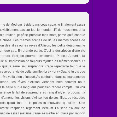
arme de Médium réside dans cette capacité finalement assez
t visiblement pas sur tout le monde ! :P) de nous montrer la
je dis routine, je pèse presque mes mots, parce qu'à chaque
me chose. Les mêmes scènes de lit, les mêmes scènes de
on des filles ou les rêves d'Allison, les petits déjeuners, le
Rien que ça... En grande partie. C'est la description d'une vie
 jours. Bref, on pourrait s'emmerder. Patricia Arquette l'a
elle a l'impression de toujours rejouer les mêmes scènes. Et
e que la série sait surprendre. Cette répétitivité fait que le
ce avec la vie de cette famille.<br /> <br /> Quand tu dis que
.. Me voilà bien offusqué. Au contraire, dans ce marasme de
dienne, les rêves d'Allison viennent bien souvent nous
oir la série sur la longueur pour s'en rendre compte. Ou voir
ui érige le fait de surprendre au rang d'art, en proposant à
d'amener les visions d'Allison ou de ses filles, de résoudre
crois qu'au final, tu te poses la mauvaise question... Une
aversé l'esprit en regardant Médium. La série n'a aucune
imagine assez mal une trame se mettre en place par rapport