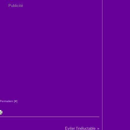
Publicité
Permalien [
#
]
Eviter l'inéluctable