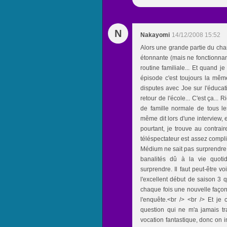
N
Nakayomi
14/12/2008 15:52
Alors une grande partie du ch
étonnante (mais ne fonctionnan
routine familiale... Et quand 
épisode c'est toujours la mê
disputes avec Joe sur l'éducati
retour de l'école... C'est ça... 
de famille normale de tous les
même dit lors d'une interview, 
pourtant, je trouve au contrair
téléspectateur est assez compli
Médium ne sait pas surprendre.
banalités dû à la vie quoti
surprendre. Il faut peut-être v
l'excellent début de saison 3 q
chaque fois une nouvelle façon 
l'enquête.<br /> <br /> Et je 
question qui ne m'a jamais tr
vocation fantastique, donc on 