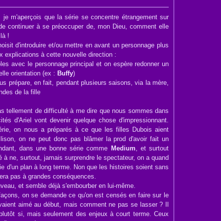
, je m'aperçois que la série se concentre étrangement sur
eu de continuer à se préoccuper de, mon Dieu, comment elle
là !
oisit d'introduire et/ou mettre en avant un personnage plus
eux explications à cette nouvelle direction :
ibles avec le personnage principal et on espère redonner un
lle orientation (ex :
Buffy
)
s prépare, en fait, pendant plusieurs saisons, via la mère,
des de la fille
pas tellement de difficulté à me dire que nous sommes dans
ités d'Ariel vont devenir quelque chose d'impressionnant.
érie, on nous a préparés à ce que les filles Dubois aient
lison, on ne peut donc pas blâmer la prod d'avoir fait un
pendant, dans une bonne série comme
Medium
, et surtout
 à ne, surtout, jamais surprendre le spectateur, on a quand
ie d'un plan à long terme. Non que les histoires soient sans
rtera pas à grandes conséquences.
ouveau, et semble déjà s'embourber en lui-même.
 façons, on se demande ce qu'on est censés en faire sur le
avaient aimé au début, mais comment ne pas se lasser ? Il
 plutôt si, mais seulement des enjeux à court terme. Ceux