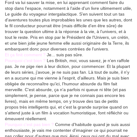
Ford va lui sauver la mise, en lui apprenant comment faire du
stop dans l'espace, notamment à l'aide d'un livre ultimement utile,
Le guide du voyageur intergalactique. S'en suivent tout un tas
d'aventures toutes plus improbables les unes que les autres, dont
le fil conducteur pourrait être (mais difficile d'en être sûre) de
trouver la question ultime à la réponse à la vie, à l'univers, et à
tout le reste. Pris en stop par le Président de l'Univers, un crétin,
et une bien jolie jeune femme elle aussi originaire de la Terre, ils
embarquent donc pour diverses contrées de l'univers.
Et ça finit comment ?
Je... suis pas sûre.
Pourquoi c'est bien ?
Les British, moi, vous savez, je n'en raffole
pas. Je ne pige rien à leur diction, pour commencer. Et la plupart
de leurs séries, j'avoue, je ne suis pas fan. Là tout de suite, il n'y
en a aucune qui me vienne à l'esprit, d'ailleurs. Mais je suis bien
obligée de reconnaître qu'ici, l'humour absurde du film fait
merveille. C'est absurde, ça n'a parfois ni queue ni tête (et pas
simplement, je pense, parce que je ne connais pas encore les
livres), mais en même temps, on y trouve des tas de petits
propos très intelligents qui, et c'est la grande surprise quand on
s'attend juste à un film à vocation humoristique, font réfléchir ou
émeuvent réellement.
Pourquoi c'est pas bien ?
Comme d'habitude quand je suis aussi
enthousiaste, je vais me contenter d'imaginer ce qui pourrait ne
pas coller pour d'autres que moi. Ainsi, ceux qui ont du mal avec