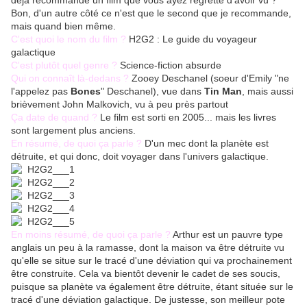
déjà recommandé un film que vous ayez regretté d'avoir vu ?
Bon, d'un autre côté ce n'est que le second que je recommande,
mais quand bien même.
C'est quoi le nom du film ?
H2G2 : Le guide du voyageur
galactique
C'est plutôt quel genre ?
Science-fiction absurde
Qui on connaît là-dedans ?
Zooey Deschanel (soeur d'Emily "ne
l'appelez pas
Bones
" Deschanel), vue dans
Tin Man
, mais aussi
brièvement John Malkovich, vu à peu près partout
Ça date de quand ?
Le film est sorti en 2005... mais les livres
sont largement plus anciens.
En résumé, de quoi ça parle ?
D'un mec dont la planète est
détruite, et qui donc, doit voyager dans l'univers galactique.
En moins résumé, de quoi ça parle ?
Arthur est un pauvre type
anglais un peu à la ramasse, dont la maison va être détruite vu
qu'elle se situe sur le tracé d'une déviation qui va prochainement
être construite. Cela va bientôt devenir le cadet de ses soucis,
puisque sa planète va également être détruite, étant située sur le
tracé d'une déviation galactique. De justesse, son meilleur pote