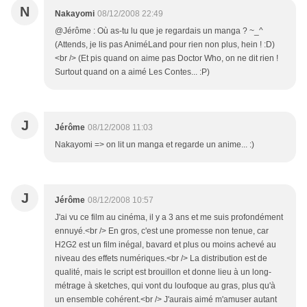
N
Nakayomi
08/12/2008 22:49
@Jérôme : Où as-tu lu que je regardais un manga ? ~_^
(Attends, je lis pas AniméLand pour rien non plus, hein ! :D)
<br /> (Et pis quand on aime pas Doctor Who, on ne dit rien !
Surtout quand on a aimé Les Contes... :P)
J
Jérôme
08/12/2008 11:03
Nakayomi => on lit un manga et regarde un anime... :)
J
Jérôme
08/12/2008 10:57
J'ai vu ce film au cinéma, il y a 3 ans et me suis profondément
ennuyé.<br /> En gros, c'est une promesse non tenue, car
H2G2 est un film inégal, bavard et plus ou moins achevé au
niveau des effets numériques.<br /> La distribution est de
qualité, mais le script est brouillon et donne lieu à un long-
métrage à sketches, qui vont du loufoque au gras, plus qu'à
un ensemble cohérent.<br /> J'aurais aimé m'amuser autant