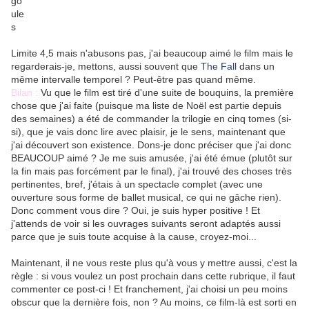
Limite 4,5 mais n'abusons pas, j'ai beaucoup aimé le film mais le
regarderais-je, mettons, aussi souvent que
The Fall
dans un
même intervalle temporel ? Peut-être pas quand même.
Bilan :
Vu que le film est tiré d'une suite de bouquins, la première
chose que j'ai faite (puisque ma liste de Noël est partie depuis
des semaines) a été de commander la trilogie en cinq tomes (si-
si), que je vais donc lire avec plaisir, je le sens, maintenant que
j'ai découvert son existence. Dons-je donc préciser que j'ai donc
BEAUCOUP aimé ? Je me suis amusée, j'ai été émue (plutôt sur
la fin mais pas forcément par le final), j'ai trouvé des choses très
pertinentes, bref, j'étais à un spectacle complet (avec une
ouverture sous forme de ballet musical, ce qui ne gâche rien).
Donc comment vous dire ? Oui, je suis hyper positive ! Et
j'attends de voir si les ouvrages suivants seront adaptés aussi
parce que je suis toute acquise à la cause, croyez-moi...
Maintenant, il ne vous reste plus qu'à vous y mettre aussi, c'est la
règle : si vous voulez un post prochain dans cette rubrique, il faut
commenter ce post-ci ! Et franchement, j'ai choisi un peu moins
obscur que la dernière fois, non ? Au moins, ce film-là est sorti en