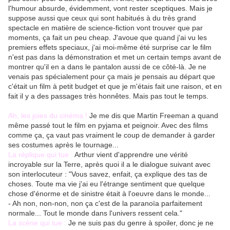
l'humour absurde, évidemment, vont rester sceptiques. Mais je
suppose aussi que ceux qui sont habitués à du très grand
spectacle en matière de science-fiction vont trouver que par
moments, ça fait un peu cheap. J'avoue que quand j'ai vu les
premiers effets speciaux, j'ai moi-même été surprise car le film
n'est pas dans la démonstration et met un certain temps avant de
montrer qu'il en a dans le pantalon aussi de ce côté-là. Je ne
venais pas spécialement pour ça mais je pensais au départ que
c'était un film à petit budget et que je m'étais fait une raison, et en
fait il y a des passages très honnêtes. Mais pas tout le temps.
Ah, les joies du cinéma !
Je me dis que Martin Freeman a quand
même passé tout le film en pyjama et peignoir. Avec des films
comme ça, ça vaut pas vraiment le coup de demander à garder
ses costumes après le tournage...
La réplique qui tue :
Arthur vient d'apprendre une vérité
incroyable sur la Terre, après quoi il a le dialogue suivant avec
son interlocuteur : "Vous savez, enfait, ça explique des tas de
choses. Toute ma vie j'ai eu l'étrange sentiment que quelque
chose d'énorme et de sinistre était à l'oeuvre dans le monde...
- Ah non, non-non, non ça c'est de la paranoïa parfaitement
normale... Tout le monde dans l'univers ressent cela."
La scène qui tue :
Je ne suis pas du genre à spoiler, donc je ne