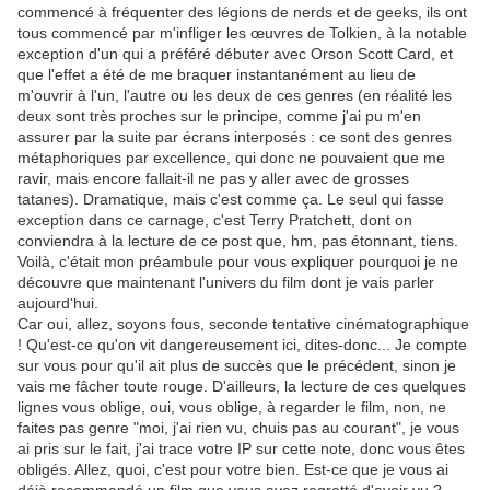
commencé à fréquenter des légions de nerds et de geeks, ils ont
tous commencé par m'infliger les œuvres de Tolkien, à la notable
exception d'un qui a préféré débuter avec Orson Scott Card, et
que l'effet a été de me braquer instantanément au lieu de
m'ouvrir à l'un, l'autre ou les deux de ces genres (en réalité les
deux sont très proches sur le principe, comme j'ai pu m'en
assurer par la suite par écrans interposés : ce sont des genres
métaphoriques par excellence, qui donc ne pouvaient que me
ravir, mais encore fallait-il ne pas y aller avec de grosses
tatanes). Dramatique, mais c'est comme ça. Le seul qui fasse
exception dans ce carnage, c'est Terry Pratchett, dont on
conviendra à la lecture de ce post que, hm, pas étonnant, tiens.
Voilà, c'était mon préambule pour vous expliquer pourquoi je ne
découvre que maintenant l'univers du film dont je vais parler
aujourd'hui.
Car oui, allez, soyons fous, seconde tentative cinématographique
! Qu'est-ce qu'on vit dangereusement ici, dites-donc... Je compte
sur vous pour qu'il ait plus de succès que le précédent, sinon je
vais me fâcher toute rouge. D'ailleurs, la lecture de ces quelques
lignes vous oblige, oui, vous oblige, à regarder le film, non, ne
faites pas genre "moi, j'ai rien vu, chuis pas au courant", je vous
ai pris sur le fait, j'ai trace votre IP sur cette note, donc vous êtes
obligés. Allez, quoi, c'est pour votre bien. Est-ce que je vous ai