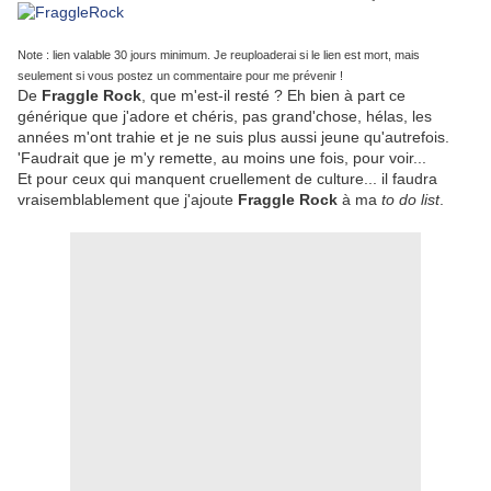
Note : lien valable 30 jours minimum. Je reuploaderai si le lien est mort, mais
seulement si vous postez un commentaire pour me prévenir !
De
Fraggle Rock
, que m'est-il resté ? Eh bien à part ce
générique que j'adore et chéris, pas grand'chose, hélas, les
années m'ont trahie et je ne suis plus aussi jeune qu'autrefois.
'Faudrait que je m'y remette, au moins une fois, pour voir...
Et pour ceux qui manquent cruellement de culture... il faudra
vraisemblablement que j'ajoute
Fraggle Rock
à ma
to do list
.