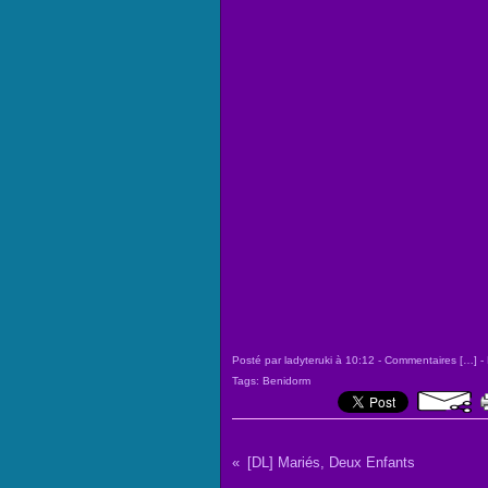
Posté par ladyteruki à 10:12 -
Commentaires [
…
]
- 
Tags:
Benidorm
[DL] Mariés, Deux Enfants