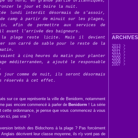
ope du nord, en grande partie britanniques,
ronzer le jour et boire la nuit.
tée lundi interdit désormais de s'assoir,
 de camp à partir de minuit sur les plages,
tin, afin de permettre aux services de
il avant l'arrivée des baigneurs.
ARCHIVES
 la plage reste licite. Mais il devient
ver son carré de sable pour le reste de la
2013
2012
Septembre
matin.
2011
Août
Décembre
(9)
2010
Juillet
Novembre
Décembre
(7)
ivaient à cinq heures du matin pour planter
2009
Juin
Octobre
Novembre
Décembre
(32)
(3
2008
Mai
Septembre
Octobre
Novembre
Décembre
(6)
(3
age méditerranéen, a ajouté le responsable
2007
Avril
Août
Septembre
Octobre
Novembre
Décembre
(11)
(25)
(4
Mars
Juillet
Août
Septembre
Octobre
Novembre
Novembre
(30)
(7)
(13)
(2
.
Février
Juin
Juillet
Août
Septembre
Octobre
Octobre
(45)
(76)
(33)
(28
(3
(11
Janvier
Mai
Juin
Juillet
Août
Septembre
Septembre
(37)
(15)
(37)
(44)
(31
e jour comme de nuit, ils seront désormais
Avril
Mai
Juin
Juillet
Août
Août
(14)
(33)
(36)
(28)
(1)
(45)
Mars
Avril
Mai
Juin
Juillet
Juillet
(32)
(58)
(33)
(41)
(25)
(17)
s réservés à cet effet.
Février
Mars
Avril
Mai
Juin
Juin
(56)
(21)
(24)
(32)
(9)
(37
Janvier
Février
Mars
Avril
Mai
Avril
(12)
(51)
(6)
(34)
(8)
(41
Janvier
Février
Mars
Avril
Mars
(1)
(12)
(18)
(29
(32
Janvier
Février
Février
(14
(22
(32
Janvier
Janvier
(60
(54
és sur ce que représente la ville de Benidorm, notamment
 même pas encore commencé à parler de
Benidorm
! La série
nt cette ordonnance, je pense que vous commencez à vous
on ici, pas vrai ?
 version british des Bidochons à la plage ? Pas forcément
 Anglais décrivent leur classe moyenne, ils n'y vont pas de