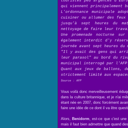
touristes peu argentés d'Eur
qui viennent principalement b
L'ordonnance municipale adop
cuisiner ou allumer des feux
jusqu'à sept heures du ma
nettoyage de faire leur trava
Une promenade nocturne sur
également interdit d'y réser
journée avant sept heures du 
"Il y avait des gens qui arr
leur parasol" au bord du riv
municipal interrogé par l'AFP
Quant aux jeux de ballons, d
strictement limité aux espace
Source : AFP
Vous voilà donc merveilleusement éduqu
dans la culture britannique, et je n'ai
étant née en 2007, donc forcément ava
faire une idée de ce dont il va être questi
Alors,
Benidorm
, est-ce que c'est une
mais il faut bien admettre que quand des