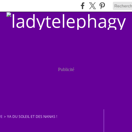
Publicité
UE
>
YA DU SOLEIL ET DES NANAS !