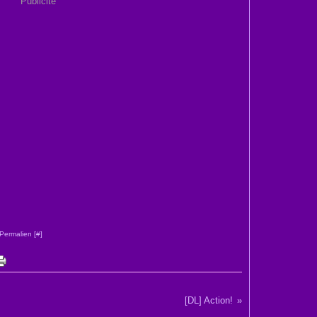
Publicité
Permalien [
#
]
[DL] Action!