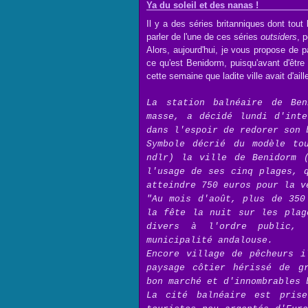
Ya du soleil et des nanas !
Il y a des séries britanniques dont tout 
parler de l'une de ces séries
outsiders
, 
Alors, aujourd'hui, je vous propose de p
ce qu'est Benidorm, puisqu'avant d'être 
cette semaine que ladite ville avait d'ail
La station balnéaire de Ben
masse, a décidé lundi d'inte
dans l'espoir de redorer son 
Symbole décrié du modèle to
ndlr) la ville de Benidorm (
l'usage de ses cinq plages, 
atteindre 750 euros pour la v
"Au mois d'août, plus de 350
la fête la nuit sur les plag
divers à l'ordre public,
municipalité andalouse.
Encore village de pêcheurs i
paysage côtier hérissé de gr
bon marché et d'innombrables 
La cité balnéaire est pris