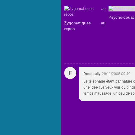
Psycho-couac
Zygomatiques au
repos
F
freescully
29/11/2008 09:40
Le téléphage étant par nature c
une idée ! Je veux voir du bing
temps maussade, un peu de solei