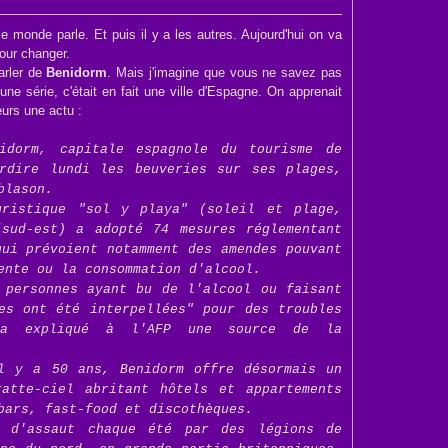
le monde parle. Et puis il y a les autres. Aujourd'hui on va
pour changer.
arler de
Benidorm
. Mais j'imagine que vous ne savez pas
une série, c'était en fait une ville d'Espagne. On apprenait
leurs une actu :
idorm, capitale espagnole du tourisme de
rdire lundi les beuveries sur ses plages,
blason.
uristique "sol y playa" (soleil et plage,
sud-est) a adopté 74 mesures réglementant
qui prévoient notamment des amendes pouvant
ente ou la consommation d'alcool.
 personnes ayant bu de l'alcool ou faisant
es ont été interpellées" pour des troubles
 a expliqué à l'AFP une source de la
l y a 50 ans, Benidorm offre désormais un
atte-ciel abritant hôtels et appartements
bars, fast-food et discothèques.
e d'assaut chaque été par des légions de