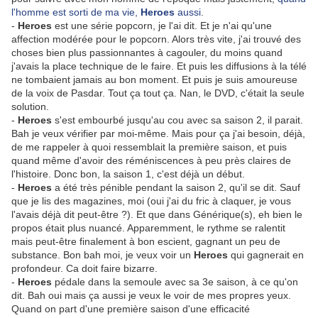
l'homme est sorti de ma vie,
Heroes
aussi
.
-
Heroes
est une série popcorn, je l'ai dit. Et je n'ai qu'une
affection modérée pour le popcorn. Alors très vite, j'ai trouvé des
choses bien plus passionnantes à cagouler, du moins quand
j'avais la place technique de le faire. Et puis les diffusions à la télé
ne tombaient jamais au bon moment. Et puis je suis amoureuse
de la voix de Pasdar. Tout ça tout ça. Nan, le DVD, c'était la seule
solution.
-
Heroes
s'est embourbé jusqu'au cou avec sa saison 2, il parait.
Bah je veux vérifier par moi-même. Mais pour ça j'ai besoin, déjà,
de me rappeler à quoi ressemblait la première saison, et puis
quand même d'avoir des réméniscences à peu près claires de
l'histoire. Donc bon, la saison 1, c'est déjà un début.
-
Heroes
a été très pénible pendant la saison 2, qu'il se dit. Sauf
que je lis des magazines, moi (oui j'ai du fric à claquer, je vous
l'avais déjà dit peut-être ?). Et que dans Générique(s), eh bien le
propos était plus nuancé. Apparemment, le rythme se ralentit
mais peut-être finalement à bon escient, gagnant un peu de
substance. Bon bah moi, je veux voir un
Heroes
qui gagnerait en
profondeur. Ca doit faire bizarre.
-
Heroes
pédale dans la semoule avec sa 3e saison, à ce qu'on
dit. Bah oui mais ça aussi je veux le voir de mes propres yeux.
Quand on part d'une première saison d'une efficacité