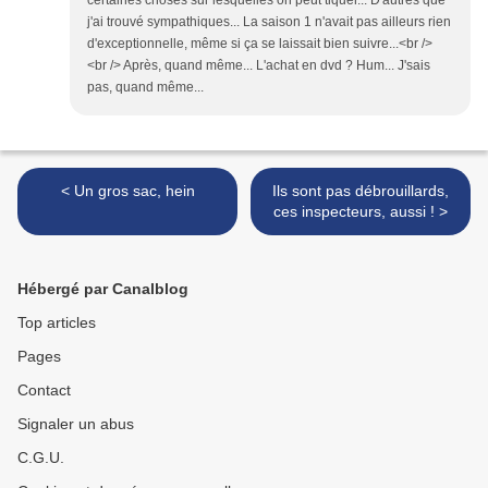
certaines choses sur lesquelles on peut tiquer... D'autres que
j'ai trouvé sympathiques... La saison 1 n'avait pas ailleurs rien
d'exceptionnelle, même si ça se laissait bien suivre...<br />
<br /> Après, quand même... L'achat en dvd ? Hum... J'sais
pas, quand même...
< Un gros sac, hein
Ils sont pas débrouillards,
ces inspecteurs, aussi ! >
Hébergé par Canalblog
Top articles
Pages
Contact
Signaler un abus
C.G.U.