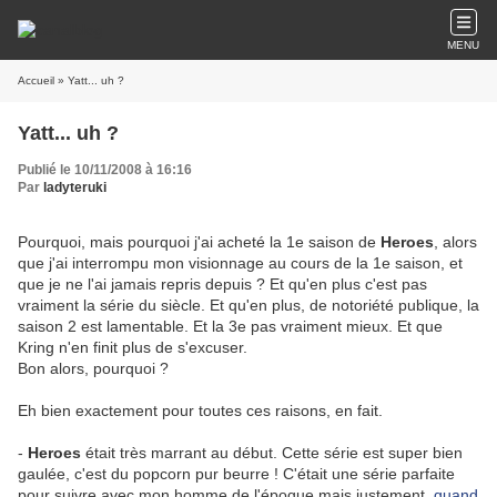
MENU
Accueil
» Yatt... uh ?
Yatt... uh ?
Publié le 10/11/2008 à 16:16
Par
ladyteruki
Pourquoi, mais pourquoi j'ai acheté la 1e saison de
Heroes
, alors
que j'ai interrompu mon visionnage au cours de la 1e saison, et
que je ne l'ai jamais repris depuis ? Et qu'en plus c'est pas
vraiment la série du siècle. Et qu'en plus, de notoriété publique, la
saison 2 est lamentable. Et la 3e pas vraiment mieux. Et que
Kring n'en finit plus de s'excuser.
Bon alors, pourquoi ?
Eh bien exactement pour toutes ces raisons, en fait.
-
Heroes
était très marrant au début. Cette série est super bien
gaulée, c'est du popcorn pur beurre ! C'était une série parfaite
pour suivre avec mon homme de l'époque mais justement,
quand