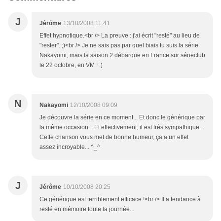
J
Jérôme
13/10/2008 11:41
Effet hypnotique.<br /> La preuve : j'ai écrit "resté" au lieu de
"rester". ;)<br /> Je ne sais pas par quel biais tu suis la série
Nakayomi, mais la saison 2 débarque en France sur sérieclub
le 22 octobre, en VM ! :)
N
Nakayomi
12/10/2008 09:09
Je découvre la série en ce moment... Et donc le générique par
la même occasion... Et effectivement, il est très sympathique...
Cette chanson vous met de bonne humeur, ça a un effet
assez incroyable... ^_^
J
Jérôme
10/10/2008 20:25
Ce générique est terriblement efficace !<br /> Il a tendance à
resté en mémoire toute la journée...