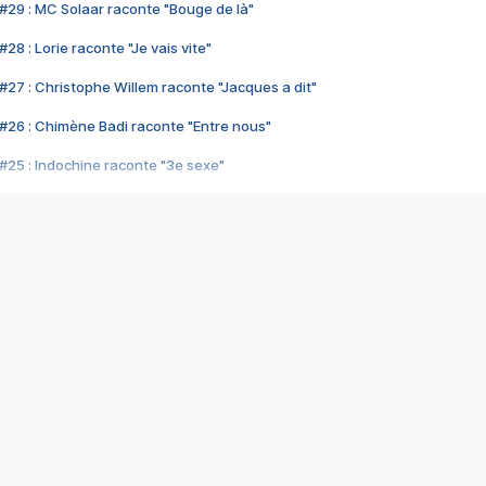
#29 : MC Solaar raconte "Bouge de là"
28 : Lorie raconte "Je vais vite"
#27 : Christophe Willem raconte "Jacques a dit"
#26 : Chimène Badi raconte "Entre nous"
#25 : Indochine raconte "3e sexe"
#24 : Zaho raconte "C'est chelou"
#23 : Patrick Bruel raconte "Au café des délices"
#22 : Kyo raconte "Le chemin"
#21 : Nolwenn Leroy raconte "Cassé"
#20 : Patrick Hernandez raconte "Born to be alive"
#19 : Lorie raconte "Près de moi"
#18 : Michael Jones raconte "A nos actes manqués" (avec Jean-Jacque
#17 : Khaled raconte "Aïcha"