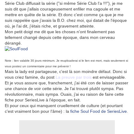
Série Club diffusait la série ("si même Série Club l'a !!!"), je me
suis dit que j'allais courageusement enfiler ma cagoule et me
mettre en quête de la série. Et donc c'est comme ça que je me
suis rappelée que j'avais la B.O. chez moi, qui datait de l'époque
où, je l'ai dit, j'étais riche, et gravement atteinte.
Mon petit doigt me dit que les choses n'ont finalement pas
tellement changé depuis cette époque, dans mon cerveau
dérangé.
Note : lien valable 30 jours minimum. Je reuploaderai si le lien est mort, mais seulement si
vous postez un commentaire pour me prévenir !
Mais la lady est partageuse, c'est là son moindre défaut. Donc si
vous criez famine, du post
La preuve par trois
est envisageable.
Et je vous assure que, franchement, j'ai été con de laisser passer
une chance de voir cette série. Je l'ai trouvé plutôt sympa. Pas
révolutionnaire, mais sympa. Ouais, j'ai eu raison de faire cette
fiche pour SeriesLive à l'époque, en fait.
Et pour ceux qui manquent cruellement de culture (et pourtant
c'est vraiment bon pour l'âme) : la
fiche Soul Food de SeriesLive
.