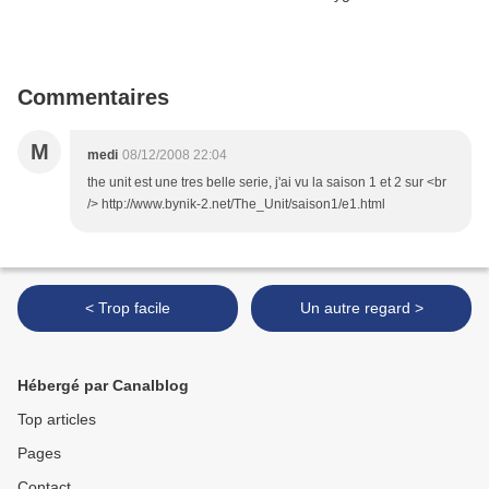
Commentaires
M
medi
08/12/2008 22:04
the unit est une tres belle serie, j'ai vu la saison 1 et 2 sur <br
/> http://www.bynik-2.net/The_Unit/saison1/e1.html
< Trop facile
Un autre regard >
Hébergé par Canalblog
Top articles
Pages
Contact