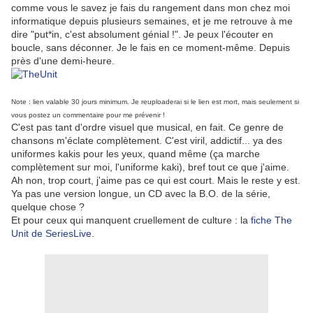
comme vous le savez je fais du rangement dans mon chez moi
informatique depuis plusieurs semaines, et je me retrouve à me
dire "put*in, c'est absolument génial !". Je peux l'écouter en
boucle, sans déconner. Je le fais en ce moment-même. Depuis
près d'une demi-heure.
Note : lien valable 30 jours minimum. Je reuploaderai si le lien est mort, mais seulement si
vous postez un commentaire pour me prévenir !
C'est pas tant d'ordre visuel que musical, en fait. Ce genre de
chansons m'éclate complètement. C'est viril, addictif... ya des
uniformes kakis pour les yeux, quand même (ça marche
complètement sur moi, l'uniforme kaki), bref tout ce que j'aime.
Ah non, trop court, j'aime pas ce qui est court. Mais le reste y est.
Ya pas une version longue, un CD avec la B.O. de la série,
quelque chose ?
Et pour ceux qui manquent cruellement de culture : la
fiche The
Unit de SeriesLive
.