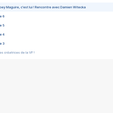
bey Maguire, c'est lui ! Rencontre avec Damien Witecka
e 6
e 5
e 4
e 3
s créatrices de la VF !
e 2
e 1
e Mektoub My Love arrive enfin ! Rencontre avec Shaïn Boumedine et Sal
i : après Toni en famille
elle réalise le bouleversant Dites lui que je l'aime
ais ! Rencontre autour de Vie privée de Rebecca Zlotowski