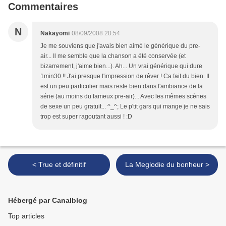
Commentaires
N
Nakayomi
08/09/2008 20:54
Je me souviens que j'avais bien aimé le générique du pre-
air... Il me semble que la chanson a été conservée (et
bizarrement, j'aime bien...). Ah... Un vrai générique qui dure
1min30 !! J'ai presque l'impression de rêver ! Ca fait du bien. Il
est un peu particulier mais reste bien dans l'ambiance de la
série (au moins du fameux pre-air)... Avec les mêmes scènes
de sexe un peu gratuit... ^_^; Le p'tit gars qui mange je ne sais
trop est super ragoutant aussi ! :D
< True et définitif
La Meglodie du bonheur >
Hébergé par Canalblog
Top articles