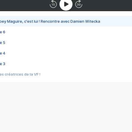
bey Maguire, c'est lui ! Rencontre avec Damien Witecka
e 6
e 5
e 4
e 3
s créatrices de la VF !
e 2
e 1
e Mektoub My Love arrive enfin ! Rencontre avec Shaïn Boumedine et Sal
i : après Toni en famille
elle réalise le bouleversant Dites lui que je l'aime