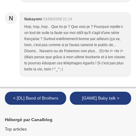
N
Nakayomi
02/08/2008 21:14
Hop, hop, hop... Que lis-je ? Que vois-je ? Pourquoi rejette-t-
on tout de suite la faute sur moi sitôt qu'il s'agit d'une série
française ? Surtout extrêmement bonne par ailleurs (ça va,
hein, c'est pas comme si je t'avais ramené le public de...
Disons... Navarro ou de Pokemon non plus... :D)<br /> <br />
(Mais pense que grâce à mon ultime fourberie et à ton clavier,
tu pourras éduquer ces téléphages égarés ! Si c'est pas plus
belle la vie, hein ! ^_^; )
< [DL] Band of Brothers
[GAME] Baby talk >
Hébergé par Canalblog
Top articles