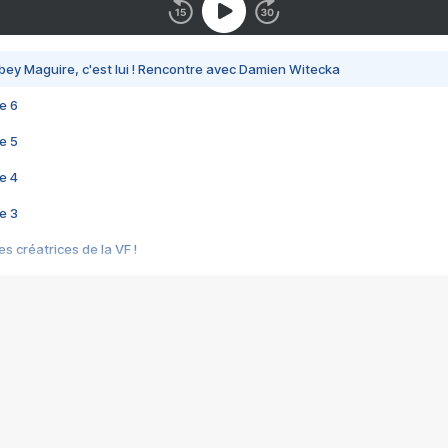
bey Maguire, c'est lui ! Rencontre avec Damien Witecka
e 6
e 5
e 4
e 3
s créatrices de la VF !
e 2
e 1
e Mektoub My Love arrive enfin ! Rencontre avec Shaïn Boumedine et Sal
i : après Toni en famille
elle réalise le bouleversant Dites lui que je l'aime