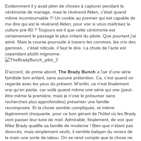
Evidemment il y avait plein de choses à capturer pendant la
cérémonie de mariage, mais le révérend Alden, c'était quand
même incontournable !!! Un cookie au premier qui est capable de
me dire qui est le révérend Alden, pour voir si vous maîtrisez la
culture pré-80 ? Toujours est-il que cette cérémonie est
certainement le passage le plus irritant du pilote. Que pourtant j'ai
aimé. Mais la course-poursuite à travers les convives, les cris des
gamines... c'était ridicule, il faut le dire. La chute de l'acte est
cependant plutôt mignonne.
D'accord, de prime abord,
The Brady Bunch
a l'air d'une série
familiale bon enfant, sans aucune prétention. Ca, c'est quand on
regarde avec les yeux du présent. M'enfin, ce n'est finalement
vrai qu'en partie, car voilà quand même une série qui ose (peut-
être même la première, mais je n'ose le présumer sans
recherches plus approfondies) présenter une famille
recomposée. Et la chose semble compliquée, et même
légèrement choquante, pour ce bon gérant de l'hôtel où les Brady
vont passer leur lune de miel. Admirable, finalement, de voir que
Mike Brady qualifie sa famille de moderne ! Bien que n'étant pas
divorcés, mais simplement veufs, il semble balayer du revers de
la main une sorte de tabou. On se rend compte que la chose ne