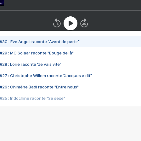
#30 : Eve Angeli raconte "Avant de partir"
#29 : MC Solaar raconte "Bouge de là"
28 : Lorie raconte "Je vais vite"
#27 : Christophe Willem raconte "Jacques a dit"
#26 : Chimène Badi raconte "Entre nous"
#25 : Indochine raconte "3e sexe"
#24 : Zaho raconte "C'est chelou"
#23 : Patrick Bruel raconte "Au café des délices"
#22 : Kyo raconte "Le chemin"