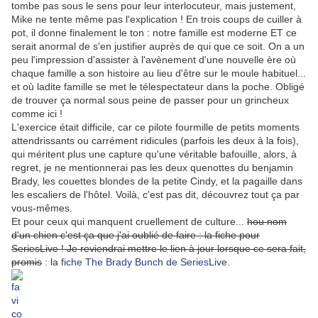
tombe pas sous le sens pour leur interlocuteur, mais justement,
Mike ne tente même pas l'explication ! En trois coups de cuiller à
pot, il donne finalement le ton : notre famille est moderne ET ce
serait anormal de s'en justifier auprès de qui que ce soit. On a un
peu l'impression d'assister à l'avènement d'une nouvelle ère où
chaque famille a son histoire au lieu d'être sur le moule habituel...
et où ladite famille se met le télespectateur dans la poche. Obligé
de trouver ça normal sous peine de passer pour un grincheux
comme ici !
L'exercice était difficile, car ce pilote fourmille de petits moments
attendrissants ou carrément ridicules (parfois les deux à la fois),
qui méritent plus une capture qu'une véritable bafouille, alors, à
regret, je ne mentionnerai pas les deux quenottes du benjamin
Brady, les couettes blondes de la petite Cindy, et la pagaille dans
les escaliers de l'hôtel. Voilà, c'est pas dit, découvrez tout ça par
vous-mêmes.
Et pour ceux qui manquent cruellement de culture...
hou nom
d'un chien c'est ça que j'ai oublié de faire : la fiche pour
SeriesLive ! Je reviendrai mettre le lien à jour lorsque ce sera fait,
promis
: la
fiche The Brady Bunch de SeriesLive
.