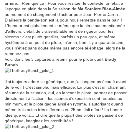
arrière... Rien que ça ! Pour vous resituer le contexte, on était à
l'époque en plein dans la 6e saison de
Ma Sorcière Bien-Aimée
au moment du changement d'acteur pour Jean-Pierre/Darrin...
D'ailleurs la bande-son est là pour nous remettre dans le bain !
L'humour est globalement le même que la série sus-mentionnée
d'ailleurs, c'était de vraisemblablement de rigueur pour les
sitcoms : c'est plutôt gentillet, parfois un peu gros, et même
hystérique à un point du pilote, m'enfin, bon, il y a quarante ans,
vous n'étiez sans doute même pas encore téléphage, alors ne la
ramenez pas !
Voici donc les 3 captures à retenir pour le pilote dudit
Brady
Bunch
...
J'ai toujours adoré ce générique, que j'ai longtemps écouté avant
de le voir ! C'est simple, mais efficace. En plus c'est un charmant
résumé de la situation, qui, en lançant le pilote, permet de passer
directement à l'action : les scènes d'exposition sont réduites au
minimum, et le pilote gagne ainsi en rythme, s'autorisant quand
même trois actes très différents en 25mn. Joli effort ! La bonne
idée que voilà... Et dire que la plupart des pilotes se passent de
générique, imaginez les possibilités !