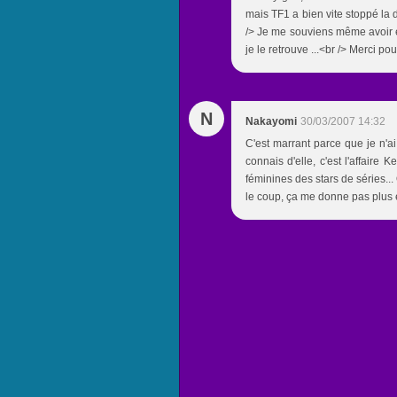
mais TF1 a bien vite stoppé la 
/> Je me souviens même avoir eu
je le retrouve ...<br /> Merci p
N
Nakayomi
30/03/2007 14:32
C'est marrant parce que je n'ai
connais d'elle, c'est l'affaire
féminines des stars de séries..
le coup, ça me donne pas plus env