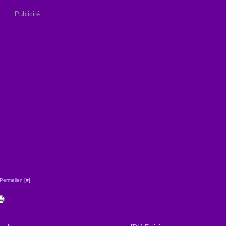
Publicité
Permalien [
#
]