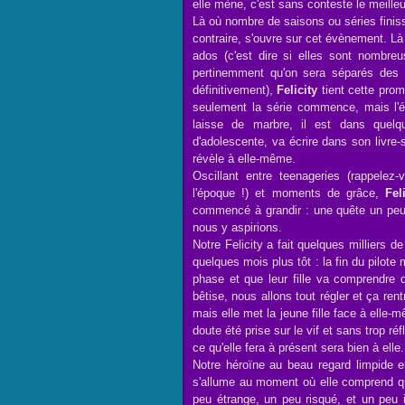
elle mène, c'est sans conteste le meilleu
Là où nombre de saisons ou séries fini
contraire, s'ouvre sur cet évènement. L
ados (c'est dire si elles sont nombre
pertinemment qu'on sera séparés des
définitivement),
Felicity
tient cette pro
seulement la série commence, mais l'év
laisse de marbre, il est dans quel
d'adolescente, va écrire dans son livre-
révèle à elle-même.
Oscillant entre teenageries (rappelez
l'époque !) et moments de grâce,
Fel
commencé à grandir : une quête un peu
nous y aspirions.
Notre Felicity a fait quelques milliers de
quelques mois plus tôt : la fin du pilote
phase et que leur fille va comprendre q
bêtise, nous allons tout régler et ça ren
mais elle met la jeune fille face à elle-
doute été prise sur le vif et sans trop réf
ce qu'elle fera à présent sera bien à elle.
Notre héroïne au beau regard limpide 
s'allume au moment où elle comprend que
peu étrange, un peu risqué, et un peu i