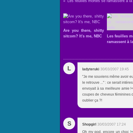
Les feuilles mortes se ramassent à la p
Are you there, shitty
sitcom? It's me, NBC
Les feuilles m
ramassent à la
L
ladyteruki
30/03/2007 19:45
"Je me souviens même avoir eu u
le retrouve ..." : ce serait int
envoyait à sa meilleure amie !<br
coupes de cheveux féminines d
oublier ça ?!
S
Shopgirl
30/03/2007 17:24
Oh my god, encore un choc !<b