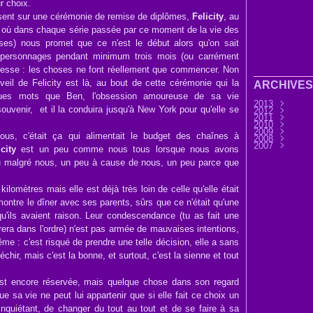
r choix.
ssent sur une cérémonie de remise de diplômes,
Felicity
, au
à où dans chaque série passée par ce moment de la vie des
uses) nous promet que ce n'est le début alors qu'on sait
 personnages pendant minimum trois mois (ou carrément
messe : les choses ne font réellement que commencer. Non
eil de Felicity est là, au bout de cette cérémonie qui la
ARCHIVES
ques mots que Ben, l'obsession amoureuse de sa vie
2013
souvenir, et il la conduira jusqu'à New York pour qu'elle se
2012
Septembre
2011
Août
Décembre
(9)
2010
Juillet
Novembre
Décembre
(7)
2009
Juin
Octobre
Novembre
Décembre
(32)
(3
-vous, c'était ça qui alimentait le budget des chaînes à
2008
Mai
Septembre
Octobre
Novembre
Décembre
(6)
(3
2007
Avril
Août
Septembre
Octobre
Novembre
Décembre
(11)
(25)
(4
icity
est un peu comme nous tous lorsque nous avons
Mars
Juillet
Août
Septembre
Octobre
Novembre
Novembre
(30)
(7)
(13)
(2
Février
Juin
Juillet
Août
Septembre
Octobre
Octobre
(45)
(76)
(33)
(28
(3
(11
 malgré nous, un peu à cause de nous, un peu parce que
Janvier
Mai
Juin
Juillet
Août
Septembre
Septembre
(37)
(15)
(37)
(44)
(31
Avril
Mai
Juin
Juillet
Août
Août
(14)
(33)
(36)
(28)
(1)
(45)
Mars
Avril
Mai
Juin
Juillet
Juillet
(32)
(58)
(33)
(41)
(25)
(17)
Février
Mars
Avril
Mai
Juin
Juin
(56)
(21)
(24)
(32)
(9)
(37
 kilomètres mais elle est déjà très loin de celle qu'elle était
Janvier
Février
Mars
Avril
Mai
Avril
(12)
(51)
(6)
(34)
(8)
(41
Janvier
Février
Mars
Avril
Mars
(1)
(12)
(18)
(29
(32
 montre le dîner avec ses parents, sûrs que ce n'était qu'une
Janvier
Février
Février
(14
(22
(32
u'ils avaient raison. Leur condescendance (tu as fait une
Janvier
Janvier
(60
(54
trera dans l'ordre) n'est pas armée de mauvaises intentions,
même : c'est risqué de prendre une telle décision, elle a sans
léchir, mais c'est la bonne, et surtout, c'est la sienne et tout
est encore réservée, mais quelque chose dans son regard
 sa vie ne peut lui appartenir que si elle fait ce choix un
nquiétant, de changer du tout au tout et de se faire à sa