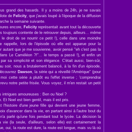
plus grand des hasards. Il y a moins de 24h, je ne savais
ilote de
Felicity
, que j'avais loupé à l'époque de la diffusion
marche la semaine suivante.
heures encore,
Felicity
représentait avant tout la découverte
 toujours contente de le retrouver depuis, ailleurs... même
 a le droit de se nourrir ce petit !), celle dans une moindre
 rappelle, lors de l'épisode où elle est apparue pour la
ur autant que je me souvienne, avoir pensé "eh c'est pas la
d dans Le Caméléon ?!"... le temps a passé !), et enfin un
 par sa simplicité et son élégance. C'était aussi, bien-sûr,
au soir, nous a brutalement balancé, à la fin d'un épisode,
 découvrez
Dawson
, la série qui a réveillé l'Amérique" (pour
moi cette série a plutôt eu l'effet inverse ; 'comprendrai
revu notre petite frisée. Vous voyez, il m'en restait un petit
es intrigues amoureuses : Ben ou Noel ?
Et Noel est bien gentil, mais il est pris.
t l'histoire d'une jeune fille qui devient une jeune femme,
hoix d'avancer dans la vie, en partant ainsi à l'autre bout du
n'a parlé qu'une fois pendant tout le lycée. La décision la
 vie (la seule, d'ailleurs, selon elle) est certainement la
ue, oui, la route est dure, la route est longue, mais vu là où