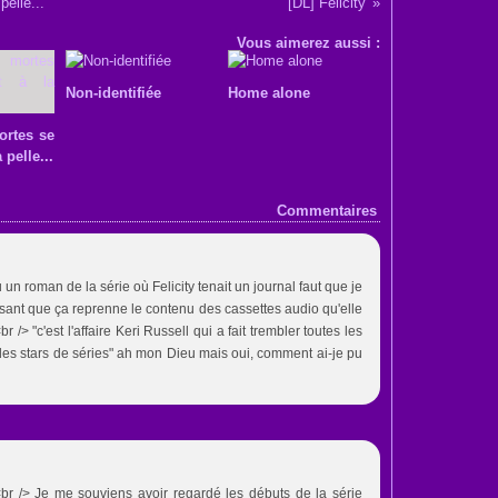
elle...
[DL] Felicity
Vous aimerez aussi :
Non-identifiée
Home alone
ortes se
 pelle...
Commentaires
n roman de la série où Felicity tenait un journal faut que je
éressant que ça reprenne le contenu des cassettes audio qu'elle
 /> "c'est l'affaire Keri Russell qui a fait trembler toutes les
es stars de séries" ah mon Dieu mais oui, comment ai-je pu
r /> Je me souviens avoir regardé les débuts de la série