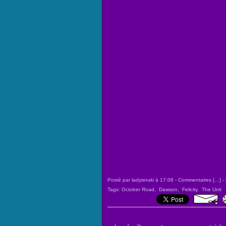
Posté par ladyteruki à 17:06 -
Commentaires [
…
]
- 
Tags:
October Road
,
Dawson
,
Felicity
,
The Unit