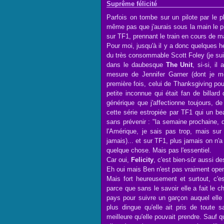
Suprême félicité
Parfois on tombe sur un pilote par le 
même pas que j'aurais sous la main le p
sur TF1, prennant le train en cours de 
Pour moi, jusqu'à il y a donc quelques 
du très consommable Scott Foley (je suis
dans le daubesque
The Unit
, si-si, il
mesure de Jennifer Garner (dont je me
première fois, celui de Thanksgiving po
petite inconnue qui était fan de billar
générique que j'affectionne toujours, de
cette série estropiée par TF1 qui un be
sans prévenir : "la semaine prochaine,
l'Amérique, je sais pas trop, mais sur 
jamais)... et sur TF1, plus jamais on n'a 
quelque chose. Mais pas l'essentiel.
Car oui,
Felicity
, c'est bien-sûr aussi d
Eh oui mais Ben n'est pas vraiment open. 
Mais fort heureusement et surtout, c'es
parce que sans le savoir elle a fait le c
pays pour suivre un garçon auquel elle 
plus dingue qu'elle ait pris de toute sa
meilleure qu'elle pouvait prendre. Sauf q