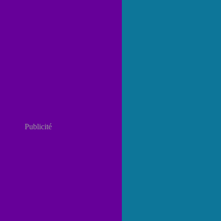
Publicité