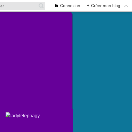
Connexion
+
Créer mon blog