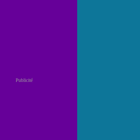
Publicité