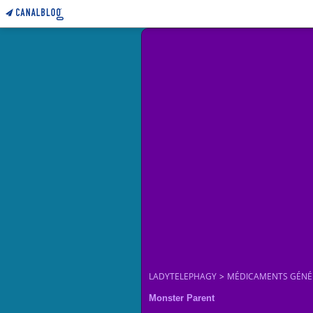
LADYTELEPHAGY
>
MÉDICAMENTS GÉNÉRI
Monster Parent