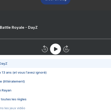
 Battle Royale - DayZ
 DayZ
 a 13 ans (et vous l'avez ignoré)
e (littéralement)
im Rayan
 toutes les règles
s les jeux vidéo