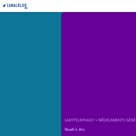
LADYTELEPHAGY
>
MÉDICAMENTS GÉNÉRI
Noah's Arc