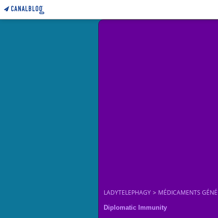
LADYTELEPHAGY
>
MÉDICAMENTS GÉNÉRI
Diplomatic Immunity