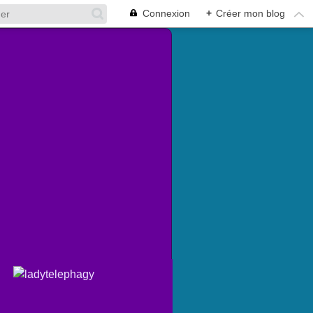
Connexion
+
Créer mon blog