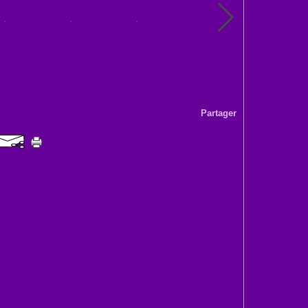
Partager