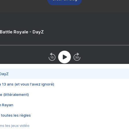
 Battle Royale - DayZ
 DayZ
 a 13 ans (et vous l'avez ignoré)
e (littéralement)
im Rayan
 toutes les règles
s les jeux vidéo