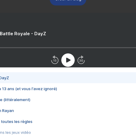
 Battle Royale - DayZ
 DayZ
 a 13 ans (et vous l'avez ignoré)
e (littéralement)
im Rayan
 toutes les règles
s les jeux vidéo