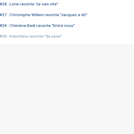
28 : Lorie raconte "Je vais vite"
#27 : Christophe Willem raconte "Jacques a dit"
#26 : Chimène Badi raconte "Entre nous"
#25 : Indochine raconte "3e sexe"
#24 : Zaho raconte "C'est chelou"
#23 : Patrick Bruel raconte "Au café des délices"
#22 : Kyo raconte "Le chemin"
#21 : Nolwenn Leroy raconte "Cassé"
#20 : Patrick Hernandez raconte "Born to be alive"
#19 : Lorie raconte "Près de moi"
#18 : Michael Jones raconte "A nos actes manqués" (avec Jean-Jacque
#17 : Khaled raconte "Aïcha"
#16 : Corneille raconte "Parce qu'on vient de loin"