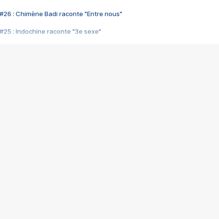
#26 : Chimène Badi raconte "Entre nous"
#25 : Indochine raconte "3e sexe"
#24 : Zaho raconte "C'est chelou"
#23 : Patrick Bruel raconte "Au café des délices"
#22 : Kyo raconte "Le chemin"
#21 : Nolwenn Leroy raconte "Cassé"
#20 : Patrick Hernandez raconte "Born to be alive"
#19 : Lorie raconte "Près de moi"
#18 : Michael Jones raconte "A nos actes manqués" (avec Jean-Jacque
#17 : Khaled raconte "Aïcha"
#16 : Corneille raconte "Parce qu'on vient de loin"
#15 : Indochine raconte "L'aventurier"