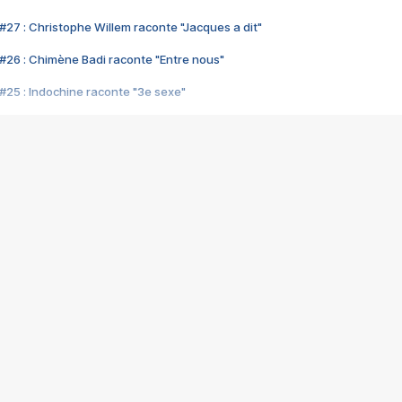
#27 : Christophe Willem raconte "Jacques a dit"
#26 : Chimène Badi raconte "Entre nous"
#25 : Indochine raconte "3e sexe"
#24 : Zaho raconte "C'est chelou"
#23 : Patrick Bruel raconte "Au café des délices"
#22 : Kyo raconte "Le chemin"
#21 : Nolwenn Leroy raconte "Cassé"
#20 : Patrick Hernandez raconte "Born to be alive"
#19 : Lorie raconte "Près de moi"
#18 : Michael Jones raconte "A nos actes manqués" (avec Jean-Jacque
#17 : Khaled raconte "Aïcha"
#16 : Corneille raconte "Parce qu'on vient de loin"