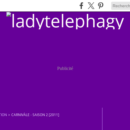
Publicité
TION
>
CARNIVÀLE - SAISON 2 [2011]