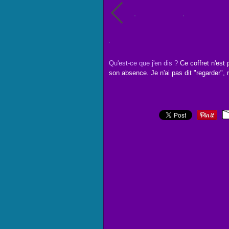
Qu'est-ce que j'en dis ?
Ce coffret n'est p
son absence. Je n'ai pas dit "regarder",