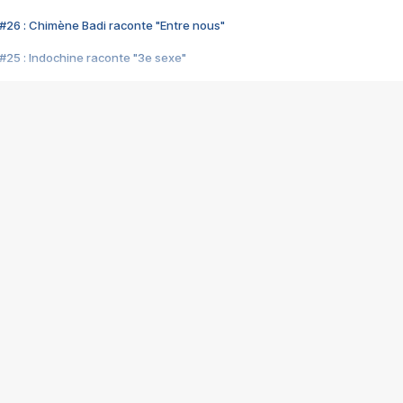
#26 : Chimène Badi raconte "Entre nous"
#25 : Indochine raconte "3e sexe"
#24 : Zaho raconte "C'est chelou"
#23 : Patrick Bruel raconte "Au café des délices"
#22 : Kyo raconte "Le chemin"
#21 : Nolwenn Leroy raconte "Cassé"
#20 : Patrick Hernandez raconte "Born to be alive"
#19 : Lorie raconte "Près de moi"
#18 : Michael Jones raconte "A nos actes manqués" (avec Jean-Jacque
#17 : Khaled raconte "Aïcha"
#16 : Corneille raconte "Parce qu'on vient de loin"
#15 : Indochine raconte "L'aventurier"