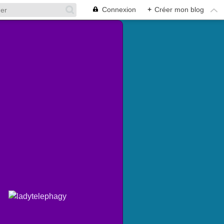
Connexion
+
Créer mon blog