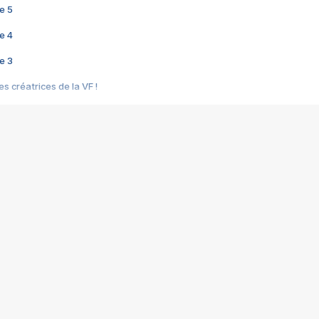
e 5
e 4
e 3
s créatrices de la VF !
e 2
e 1
e Mektoub My Love arrive enfin ! Rencontre avec Shaïn Boumedine et Sal
i : après Toni en famille
elle réalise le bouleversant Dites lui que je l'aime
ais ! Rencontre autour de Vie privée de Rebecca Zlotowski
 de Marguerite, Grave... Rencontre avec Ella Rumpf
 Les Rêveurs, un film intime sur la santé mentale
a avec un film sur le mouvement des Gilets jaunes